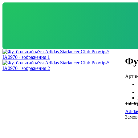
Фу
1600
г
Adida
Замов