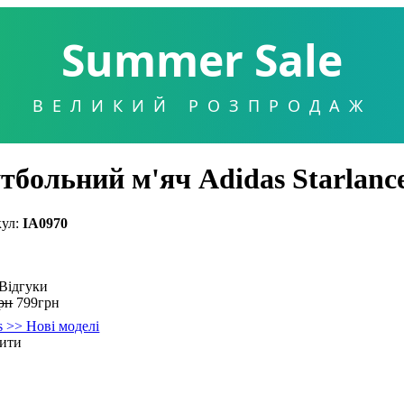
Summer Sale
ВЕЛИКИЙ РОЗПРОДАЖ
тбольний м'яч Adidas Starlance
IA0970
Відгуки
рн
799
грн
s >> Нові моделі
ити