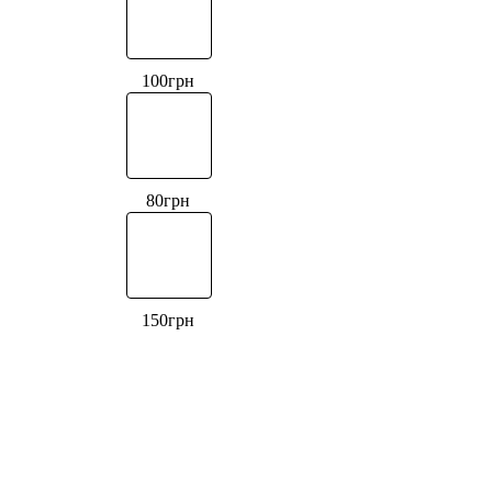
100
грн
80
грн
150
грн