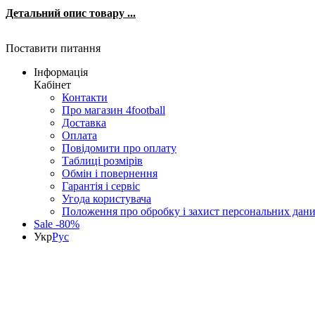
Детальний опис товару ...
Поставити питання
Інформація
Кабінет
Контакти
Про магазин 4football
Доставка
Оплата
Повідомити про оплату
Таблиці розмірів
Обмін і повернення
Гарантія і сервіс
Угода користувача
Положення про обробку і захист персональних дан
Sale -80%
Укр
Рус