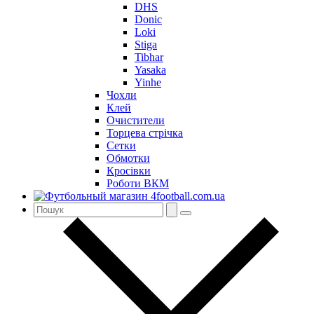
DHS
Donic
Loki
Stiga
Tibhar
Yasaka
Yinhe
Чохли
Клей
Очистители
Торцева стрічка
Сетки
Обмотки
Кросівки
Роботи ВКМ