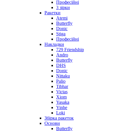
Професійні
3 зірки
Ракетки
Atemi
Butterfly
Donic
Stiga
Професійні
Накладки
729 Friendship
Andro
Butterfly
DHS
Donic
Nittaku
Palio
Tibhar
Victas
Xiom
Yasaka
Yinhe
Loki
Збірка ракеток
Основи
Butterfly