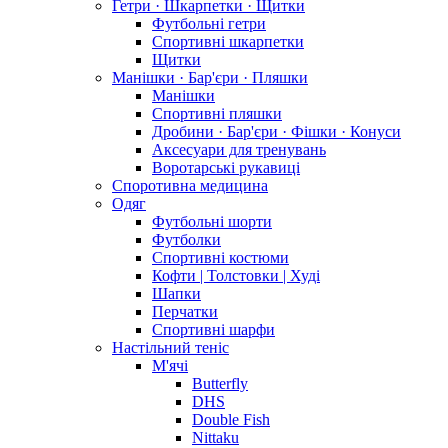
Гетри · Шкарпетки · Щитки
Футбольні гетри
Спортивні шкарпетки
Щитки
Манішки · Бар'єри · Пляшки
Манішки
Спортивні пляшки
Дробини · Бар'єри · Фішки · Конуси
Аксесуари для тренувань
Воротарські рукавиці
Споротивна медицина
Одяг
Футбольні шорти
Футболки
Спортивні костюми
Кофти | Толстовки | Худі
Шапки
Перчатки
Спортивні шарфи
Настільний теніс
М'ячі
Butterfly
DHS
Double Fish
Nittaku