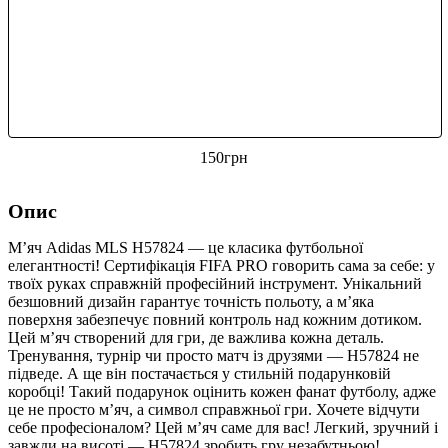
150
грн
Опис
М’яч Adidas MLS H57824 — це класика футбольної
елегантності! Сертифікація FIFA PRO говорить сама за себе: у
твоїх руках справжній професійний інструмент. Унікальний
безшовний дизайн гарантує точність польоту, а м’яка
поверхня забезпечує повний контроль над кожним дотиком.
Цей м’яч створений для гри, де важлива кожна деталь.
Тренування, турнір чи просто матч із друзями — H57824 не
підведе. А ще він постачається у стильній подарунковій
коробці! Такий подарунок оцінить кожен фанат футболу, адже
це не просто м’яч, а символ справжньої гри. Хочете відчути
себе професіоналом? Цей м’яч саме для вас! Легкий, зручний і
завжди на висоті — H57824 зробить гру незабутньою!