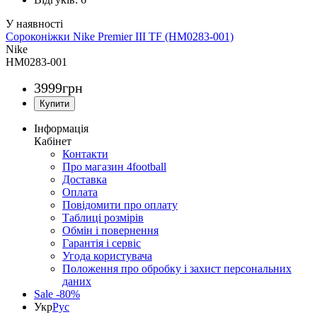
Сороконіжки Nike Premier III TF (HM0283-001)
Nike
HM0283-001
3999
грн
Інформація
Кабінет
Контакти
Про магазин 4football
Доставка
Оплата
Повідомити про оплату
Таблиці розмірів
Обмін і повернення
Гарантія і сервіс
Угода користувача
Положення про обробку і захист персональних
даних
Sale -80%
Укр
Рус