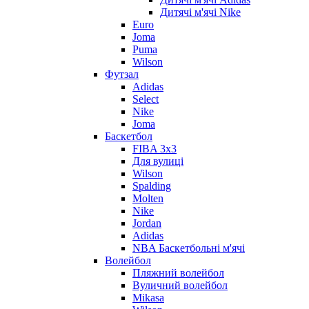
Дитячі м'ячі Nike
Euro
Joma
Puma
Wilson
Футзал
Adidas
Select
Nike
Joma
Баскетбол
FIBA 3x3
Для вулиці
Wilson
Spalding
Molten
Nike
Jordan
Adidas
NBA Баскетбольні м'ячі
Волейбол
Пляжний волейбол
Вуличний волейбол
Mikasa