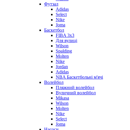
Футзал
Adidas
Select
Nike
Joma
Баскетбол
FIBA 3x3
Для вулиці
Wilson
Spalding
Molten
Nike
Jordan
Adidas
NBA Баскетбольні м'ячі
Волейбол
Пляжний волейбол
Вуличний волейбол
Mikasa
Wilson
Molten
Nike
Select
Joma
Насоси