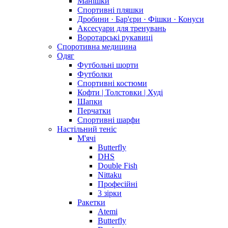
Манішки
Спортивні пляшки
Дробини · Бар'єри · Фішки · Конуси
Аксесуари для тренувань
Воротарські рукавиці
Споротивна медицина
Одяг
Футбольні шорти
Футболки
Спортивні костюми
Кофти | Толстовки | Худі
Шапки
Перчатки
Спортивні шарфи
Настільний теніс
М'ячі
Butterfly
DHS
Double Fish
Nittaku
Професійні
3 зірки
Ракетки
Atemi
Butterfly