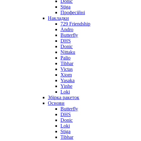
Donic
Stiga
Професійні
Накладки
729 Friendship
Andro
Butterfly
DHS
Donic
Nittaku
Palio
Tibhar
Victas
Xiom
Yasaka
Yinhe
Loki
Збірка ракеток
Основи
Butterfly
DHS
Donic
Loki
Stiga
Tibhar