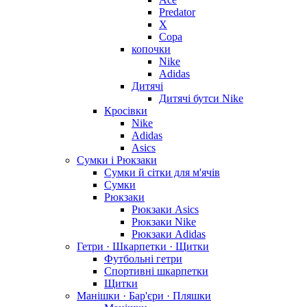
Predator
X
Copa
копочки
Nike
Adidas
Дитячі
Дитячі бутси Nike
Кросівки
Nike
Adidas
Asics
Сумки і Рюкзаки
Сумки й сітки для м'ячів
Сумки
Рюкзаки
Рюкзаки Asics
Рюкзаки Nike
Рюкзаки Adidas
Гетри · Шкарпетки · Щитки
Футбольні гетри
Спортивні шкарпетки
Щитки
Манішки · Бар'єри · Пляшки