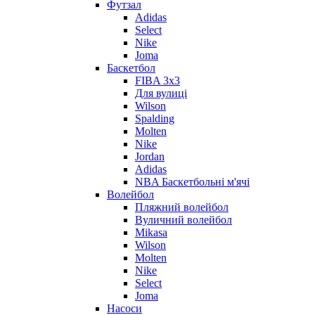
Футзал
Adidas
Select
Nike
Joma
Баскетбол
FIBA 3x3
Для вулиці
Wilson
Spalding
Molten
Nike
Jordan
Adidas
NBA Баскетбольні м'ячі
Волейбол
Пляжний волейбол
Вуличний волейбол
Mikasa
Wilson
Molten
Nike
Select
Joma
Насоси