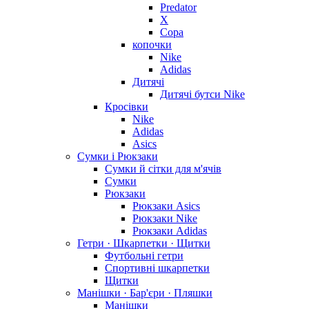
Predator
X
Copa
копочки
Nike
Adidas
Дитячі
Дитячі бутси Nike
Кросівки
Nike
Adidas
Asics
Сумки і Рюкзаки
Сумки й сітки для м'ячів
Сумки
Рюкзаки
Рюкзаки Asics
Рюкзаки Nike
Рюкзаки Adidas
Гетри · Шкарпетки · Щитки
Футбольні гетри
Спортивні шкарпетки
Щитки
Манішки · Бар'єри · Пляшки
Манішки