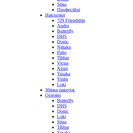
Stiga
Професійні
Накладки
729 Friendship
Andro
Butterfly
DHS
Donic
Nittaku
Palio
Tibhar
Victas
Xiom
Yasaka
Yinhe
Loki
Збірка ракеток
Основи
Butterfly
DHS
Donic
Loki
Stiga
Tibhar
Yasaka