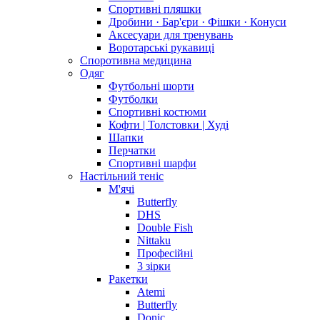
Спортивні пляшки
Дробини · Бар'єри · Фішки · Конуси
Аксесуари для тренувань
Воротарські рукавиці
Споротивна медицина
Одяг
Футбольні шорти
Футболки
Спортивні костюми
Кофти | Толстовки | Худі
Шапки
Перчатки
Спортивні шарфи
Настільний теніс
М'ячі
Butterfly
DHS
Double Fish
Nittaku
Професійні
3 зірки
Ракетки
Atemi
Butterfly
Donic