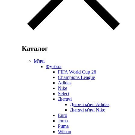
Каталог
М'ячі
Футбол
FIFA World Cup 26
Champions League
Adidas
Nike
Select
Дитячі
Дитячі м'ячі Adidas
Дитячі м'ячі Nike
Euro
Joma
Puma
Wilson