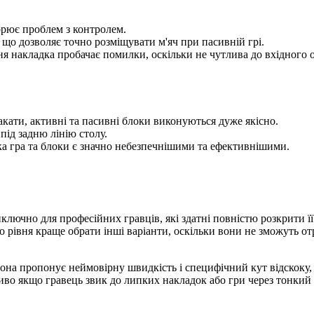
ворює проблем з контролем.
що дозволяє точно розміщувати м'яч при пасивній грі.
ння накладка пробачає помилки, оскільки не чутлива до вхідного
акати, активні та пасивні блоки виконуються дуже якісно.
під задню лінію столу.
ка гра та блоки є значно небезпечнішими та ефективнішими.
лючно для професійних гравців, які здатні повністю розкрити її 
ого рівня краще обрати інші варіанти, оскільки вони не зможуть
Вона пропонує неймовірну швидкість і специфічний кут відскоку
ливо якщо гравець звик до липких накладок або гри через тонкий з