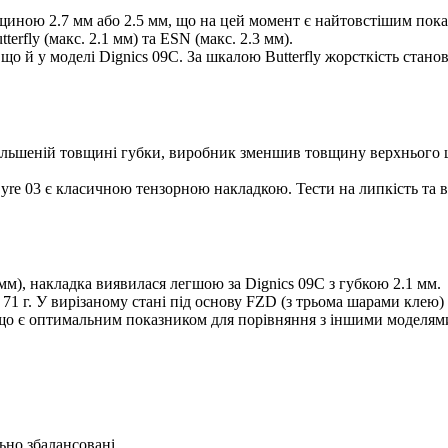
иною 2.7 мм або 2.5 мм, що на цей момент є найтовстішим показ
erfly (макс. 2.1 мм) та ESN (макс. 2.3 мм).
 що й у моделі Dignics 09C. За шкалою Butterfly жорсткість ста
льшеній товщині губки, виробник зменшив товщину верхнього ша
re 03 є класичною тензорною накладкою. Тести на липкість та ві
м), накладка виявилася легшою за Dignics 09C з губкою 2.1 мм.
71 г. У вирізаному стані під основу FZD (з трьома шарами клею) в
, що є оптимальним показником для порівняння з іншими моделям
ьно збалансовані.