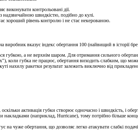
ляє виконувати контрольовані дії.
 з надзвичайною швидкістю, подібно до кулі.
ає хороший рівень контролю і не стає некерованою.
 виробник вказує індекс обертання 100 (найвищий в історії брен
ся губкою, а не верхнім шаром. Для отримання сильного обертан
х"), коли губка не працює, обертання виходить слабким, що мож
ті нахилу ракетки результат залежить виключно від прикладеної с
оскільки активація губки створює одночасно і швидкість, і обер
 накладками (наприклад, Hurricane), тому потрібно більше конце
 на чуже обертання, що дозволяє легко атакувати слабкі подачі 