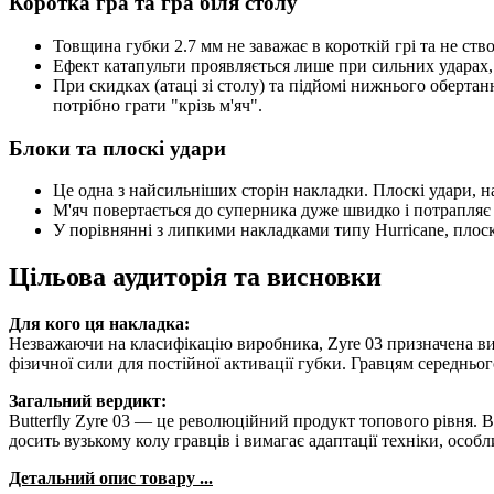
Коротка гра та гра біля столу
Товщина губки 2.7 мм не заважає в короткій грі та не ст
Ефект катапульти проявляється лише при сильних ударах, 
При скидках (атаці зі столу) та підйомі нижнього оберта
потрібно грати "крізь м'яч".
Блоки та плоскі удари
Це одна з найсильніших сторін накладки. Плоскі удари, н
М'яч повертається до суперника дуже швидко і потрапляє 
У порівнянні з липкими накладками типу Hurricane, плос
Цільова аудиторія та висновки
Для кого ця накладка:
Незважаючи на класифікацію виробника, Zyre 03 призначена вик
фізичної сили для постійної активації губки. Гравцям середнь
Загальний вердикт:
Butterfly Zyre 03 — це революційний продукт топового рівня. 
досить вузькому колу гравців і вимагає адаптації техніки, особ
Детальний опис товару ...