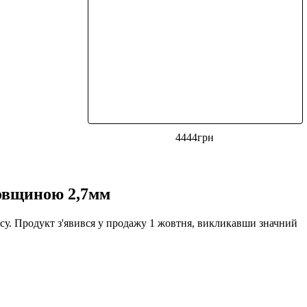
4444
грн
товщиною 2,7мм
нісу. Продукт з'явився у продажу 1 жовтня, викликавши значний