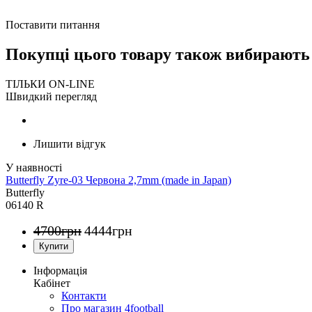
Поставити питання
Покупці цього товару також вибирають
ТІЛЬКИ ON-LINE
Швидкий перегляд
Лишити відгук
Butterfly Zyre-03 Червона 2,7mm (made in Japan)
Butterfly
06140 R
4700
грн
4444
грн
Інформація
Кабінет
Контакти
Про магазин 4football