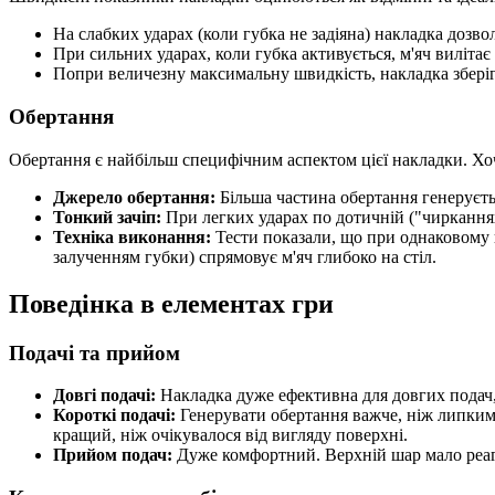
На слабких ударах (коли губка не задіяна) накладка дозво
При сильних ударах, коли губка активується, м'яч вилітає
Попри величезну максимальну швидкість, накладка зберіг
Обертання
Обертання є найбільш специфічним аспектом цієї накладки. Хоча
Джерело обертання:
Більша частина обертання генеруєть
Тонкий зачіп:
При легких ударах по дотичній ("чиркання
Техніка виконання:
Тести показали, що при однаковому ку
залученням губки) спрямовує м'яч глибоко на стіл.
Поведінка в елементах гри
Подачі та прийом
Довгі подачі:
Накладка дуже ефективна для довгих подач, 
Короткі подачі:
Генерувати обертання важче, ніж липкими
кращий, ніж очікувалося від вигляду поверхні.
Прийом подач:
Дуже комфортний. Верхній шар мало реагує