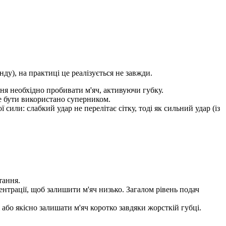
ду), на практиці це реалізується не завжди.
ня необхідно пробивати м'яч, активуючи губку.
е бути використано суперником.
или: слабкий удар не перелітає сітку, тоді як сильний удар (із
тання.
нтрації, щоб залишити м'яч низько. Загалом рівень подач
або якісно залишати м'яч коротко завдяки жорсткій губці.