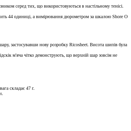
ником серед тих, що використовуються в настільному тенісі.
новить 44 одиниці, а вимірювання дюрометром за шкалою Shore O
ру, застосувавши нову розробку Ricosheet. Висота шипів була
дскік м'яча чітко демонструють, що верхній шар зовсім не
ага складає 47 г.
и.