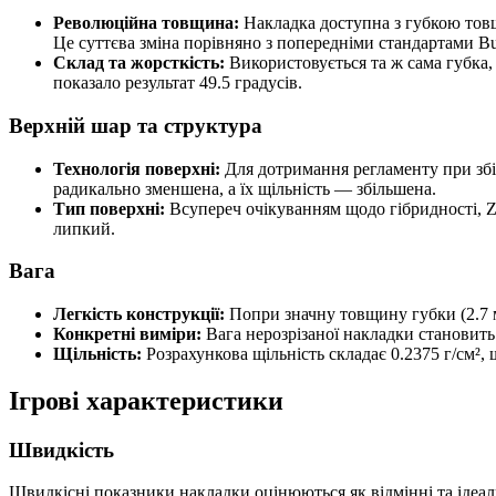
Революційна товщина:
Накладка доступна з губкою товщ
Це суттєва зміна порівняно з попередніми стандартами Butt
Склад та жорсткість:
Використовується та ж сама губка,
показало результат 49.5 градусів.
Верхній шар та структура
Технологія поверхні:
Для дотримання регламенту при збі
радикально зменшена, а їх щільність — збільшена.
Тип поверхні:
Всупереч очікуванням щодо гібридності, Zy
липкий.
Вага
Легкість конструкції:
Попри значну товщину губки (2.7 м
Конкретні виміри:
Вага нерозрізаної накладки становить 
Щільність:
Розрахункова щільність складає 0.2375 г/см²
Ігрові характеристики
Швидкість
Швидкісні показники накладки оцінюються як відмінні та ідеал