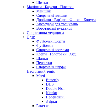
Щитки
Манішки · Бар'єри · Пляшки
Манішки
Спортивні пляшки
Дробини · Бар'єри · Фішки · Конуси
Аксесуари для тренувань
Воротарські рукавиці
Споротивна медицина
Одяг
Футбольні шорти
Футболки
Спортивні костюми
Кофти | Толстовки | Худі
Шапки
Перчатки
Спортивні шарфи
Настільний теніс
М'ячі
Butterfly
DHS
Double Fish
Nittaku
Професійні
3 зірки
Ракетки