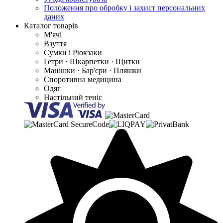
Положення про обробку і захист персональних
даних
Каталог товарів
М'ячі
Взуття
Сумки і Рюкзаки
Гетри · Шкарпетки · Щитки
Манішки · Бар'єри · Пляшки
Споротивна медицина
Одяг
Настільний теніс