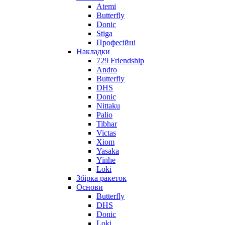
Atemi
Butterfly
Donic
Stiga
Професійні
Накладки
729 Friendship
Andro
Butterfly
DHS
Donic
Nittaku
Palio
Tibhar
Victas
Xiom
Yasaka
Yinhe
Loki
Збірка ракеток
Основи
Butterfly
DHS
Donic
Loki