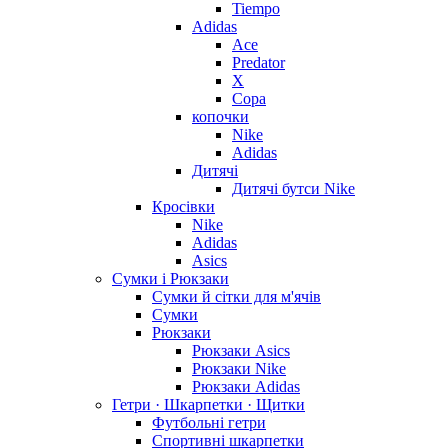
Tiempo
Adidas
Ace
Predator
X
Copa
копочки
Nike
Adidas
Дитячі
Дитячі бутси Nike
Кросівки
Nike
Adidas
Asics
Сумки і Рюкзаки
Сумки й сітки для м'ячів
Сумки
Рюкзаки
Рюкзаки Asics
Рюкзаки Nike
Рюкзаки Adidas
Гетри · Шкарпетки · Щитки
Футбольні гетри
Спортивні шкарпетки