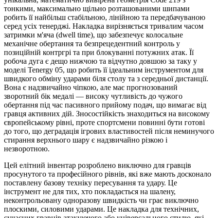
тонкими, максимально щільно розташованими шипами
робить її найбільш стабільною, лінійною та передбачуваною
серед усіх тенерджі. Накладка вирізняється тривалим часом
затримки м'яча (dwell time), що забезпечує колосальне
механічне обертання та безпрецедентний контроль у
позиційній контргрі та при блокуванні потужних атак. Її
робоча дуга є дещо нижчою та відчутно довшою за таку у
моделі Tenergy 05, що робить її ідеальним інструментом для
швидкого обміну ударами біля столу та з середньої дистанції.
Вона є надзвичайно чіпкою, але має прогнозований
зворотний бік медалі — високу чутливість до чужого
обертання під час пасивного прийому подач, що вимагає від
гравця активних дій. Зносостійкість знаходиться на високому
європейському рівні, проте спортсмени повинні бути готові
до того, що деградація ігрових властивостей після неминучого
стирання верхнього шару є надзвичайно різкою і
незворотною.
Цей елітний інвентар розроблено виключно для гравців
просунутого та професійного рівнів, які вже мають досконало
поставлену базову техніку пересування та удару. Це
інструмент не для тих, хто покладається на шалену,
неконтрольовану одноразову швидкість чи грає виключно
плоскими, силовими ударами. Це накладка для технічних,
сучасних гравців атакуючого або універсального стилю, які