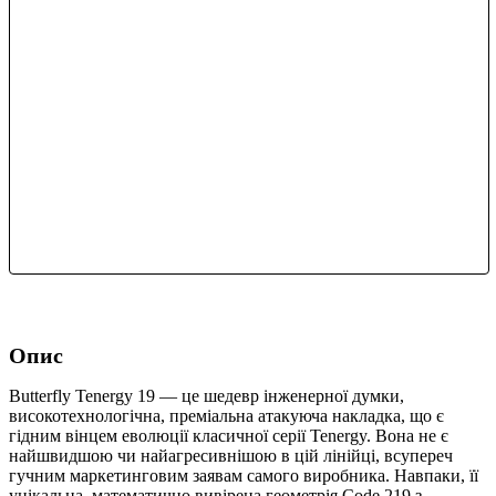
Опис
Butterfly Tenergy 19 — це шедевр інженерної думки,
високотехнологічна, преміальна атакуюча накладка, що є
гідним вінцем еволюції класичної серії Tenergy. Вона не є
найшвидшою чи найагресивнішою в цій лінійці, всупереч
гучним маркетинговим заявам самого виробника. Навпаки, її
унікальна, математично вивірена геометрія Code 219 з