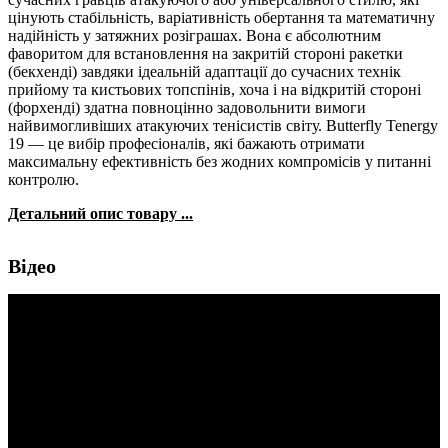
цінують стабільність, варіативність обертання та математичну
надійність у затяжних розіграшах. Вона є абсолютним
фаворитом для встановлення на закритій стороні ракетки
(бекхенді) завдяки ідеальній адаптації до сучасних технік
прийому та кистьових топспінів, хоча і на відкритій стороні
(форхенді) здатна повноцінно задовольнити вимоги
найвимогливіших атакуючих тенісистів світу. Butterfly Tenergy
19 — це вибір професіоналів, які бажають отримати
максимальну ефективність без жодних компромісів у питанні
контролю.
Детальний опис товару ...
Відео