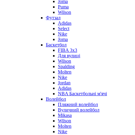
Joma
Puma
Wilson
Футзал
Adidas
Select
Nike
Joma
Баскетбол
FIBA 3x3
Для вулиці
Wilson
Spalding
Molten
Nike
Jordan
Adidas
NBA Баскетбольні м'ячі
Волейбол
Пляжний волейбол
Вуличний волейбол
Mikasa
Wilson
Molten
Nike