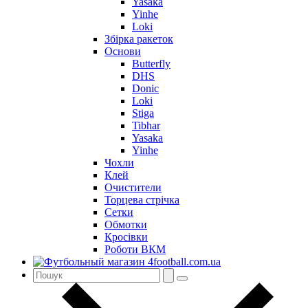
Yasaka
Yinhe
Loki
Збірка ракеток
Основи
Butterfly
DHS
Donic
Loki
Stiga
Tibhar
Yasaka
Yinhe
Чохли
Клей
Очистители
Торцева стрічка
Сетки
Обмотки
Кросівки
Роботи ВКМ