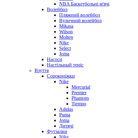
NBA Баскетбольні м'ячі
Волейбол
Пляжний волейбол
Вуличний волейбол
Mikasa
Wilson
Molten
Nike
Select
Joma
Насоси
Настільный теніс
Взуття
Сороконіжки
Nike
Mercurial
Premier
Phantom
Tiempo
Adidas
Puma
Joma
Дитячі
Футзалки
Nike