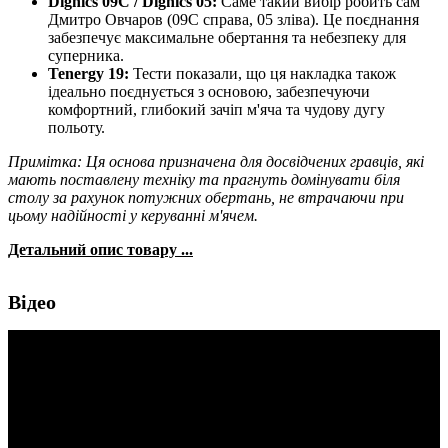
Dignics 09C / Dignics 05:
Саме такий вибір робить сам
Дмитро Овчаров (09C справа, 05 зліва). Це поєднання
забезпечує максимальне обертання та небезпеку для
суперника.
Tenergy 19:
Тести показали, що ця накладка також
ідеально поєднується з основою, забезпечуючи
комфортний, глибокий зачіп м'яча та чудову дугу
польоту.
Примітка: Ця основа призначена для досвідчених гравців, які
мають поставлену техніку та прагнуть домінувати біля
столу за рахунок потужних обертань, не втрачаючи при
цьому надійності у керуванні м'ячем.
Детальний опис товару ...
Відео