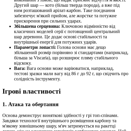
Другий шар — кото (більш тверда порода), а вже під
ним розташований арілат-карбон. Таке поєднання
забезпечує м'який прийом, але жорстке та потужне
прискорення при сильних ударах.
Збільшена серцевина:
Ключовою відмінністю від
класичних моделей серії є потовщений центральний
шар деревини. Це додає основі стабільності та
внутрішньої енергії для потужних ударів.
Параметри лопасті:
Голова основи має дещо
збільшений розмір порівняно зі стандартами (наприклад,
більша за Viscaria), що розширює пляму стабільного
відскоку.
Вага:
Вага основи може варіюватися, наприклад,
тестові зразки мали вагу від 86 г до 92 г, що свідчить про
солідність інструменту.
Ігрові властивості
1. Атака та обертання
Основа демонструє виняткові здібності у грі топ-спінами.
Завдяки технології внутрішнього розміщення карбону та
м'якому зовнішньому шару, м'яч затримується на ракетці