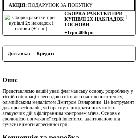
АКЦІЯ:
ПОДАРУНОК ЗА ПОКУПКУ
СБОРКА РАКЕТКИ ПРИ
КУПІВЛІ 2Х НАКЛАДОК
І ОСНОВИ
+1грн
400
Доставка:
Кредит:
Опис
Представляємо вашій увазі флагманську основу, розроблену у
тісній співпраці з легендою світового настільного тенісу,
олімпійським медалістом Дмитром Овчаровим. Це інструмент
для професіоналів, які прагнуть поєднати потужність
атакуючих дій з філігранним контролем м'яча. Основа є
еволюцією популярної серії Innerforce, адаптованою під
сучасні вимоги агресивної гри.
Концепція та розробка