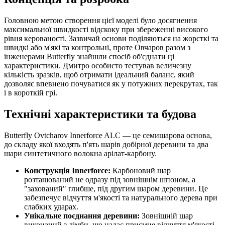
Головною метою створення цієї моделі було досягнення
максимальної швидкості відскоку при збереженні високого
рівня керованості. Зазвичай основи поділяються на жорсткі та
швидкі або м'які та контрольні, проте Овчаров разом з
інженерами Butterfly знайшли спосіб об'єднати ці
характеристики. Дмитро особисто тестував величезну
кількість зразків, щоб отримати ідеальний баланс, який
дозволяє впевнено почуватися як у потужних перекрутах, так
і в короткій грі.
Технічні характеристики та будова
Butterfly Ovtcharov Innerforce ALC — це семишарова основа,
до складу якої входять п'ять шарів добірної деревини та два
шари синтетичного волокна арілат-карбону.
Конструкція Innerforce:
Карбоновий шар
розташований не одразу під зовнішнім шпоном, а
"захований" глибше, під другим шаром деревини. Це
забезпечує відчуття м'якості та натурального дерева при
слабких ударах.
Унікальне поєднання деревини:
Зовнішній шар
виконаний з лімби, що надає приємне відчуття м'якості.