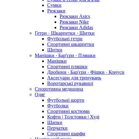
Сумки
Рюкзаки
Рюкзаки Asics
Рюкзаки Nike
Рюкзаки Adidas
Гетри · Шкарпетки · Щитки
Футбольні гетри
Спортивні шкарпетки
Щитки
Манішки · Бар'єри · Пляшки
Манішки
Спортивні пляшки
Дробини · Бар'єри · Фішки · Конуси
Аксесуари для тренувань
Воротарські рукавиці
Споротивна медицина
Одяг
Футбольні шорти
Футболки
Спортивні костюми
Кофти | Толстовки | Худі
Шапки
Перчатки
Спортивні шарфи