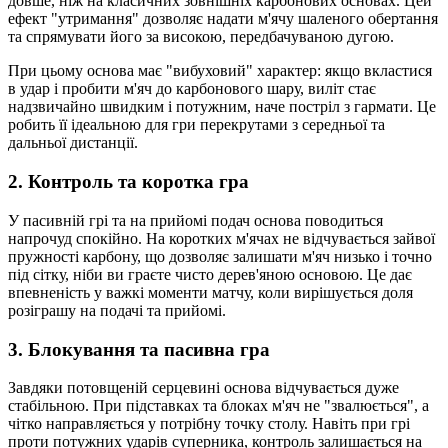
довше, ніж на класичних зовнішніх карбонових основах. Цей
ефект "утримання" дозволяє надати м'ячу шаленого обертання
та спрямувати його за високою, передбачуваною дугою.
При цьому основа має "вибуховий" характер: якщо вкластися
в удар і пробити м'яч до карбонового шару, виліт стає
надзвичайно швидким і потужним, наче постріл з гармати. Це
робить її ідеальною для гри перекрутами з середньої та
дальньої дистанції.
2. Контроль та коротка гра
У пасивній грі та на прийомі подач основа поводиться
напрочуд спокійно. На коротких м'ячах не відчувається зайвої
пружності карбону, що дозволяє залишати м'яч низько і точно
під сітку, ніби ви граєте чисто дерев'яною основою. Це дає
впевненість у важкі моменти матчу, коли вирішується доля
розіграшу на подачі та прийомі.
3. Блокування та пасивна гра
Завдяки потовщеній серцевині основа відчувається дуже
стабільною. При підставках та блоках м'яч не "звалюється", а
чітко направляється у потрібну точку столу. Навіть при грі
проти потужних ударів суперника, контроль залишається на