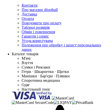
Контакти
Про магазин 4football
Доставка
Оплата
Повідомити про оплату
Таблиці розмірів
Обмін і повернення
Гарантія і сервіс
Угода користувача
Положення про обробку і захист персональних
даних
Каталог товарів
М'ячі
Взуття
Сумки і Рюкзаки
Гетри · Шкарпетки · Щитки
Манішки · Бар'єри · Пляшки
Споротивна медицина
Одяг
Настільний теніс