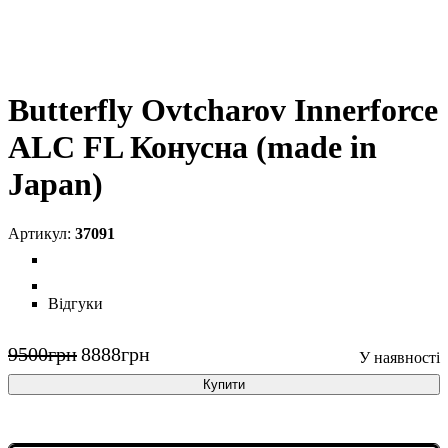
Butterfly Ovtcharov Innerforce
ALC FL Конусна (made in
Japan)
37091
Відгуки
9500
грн
8888
грн
Купити