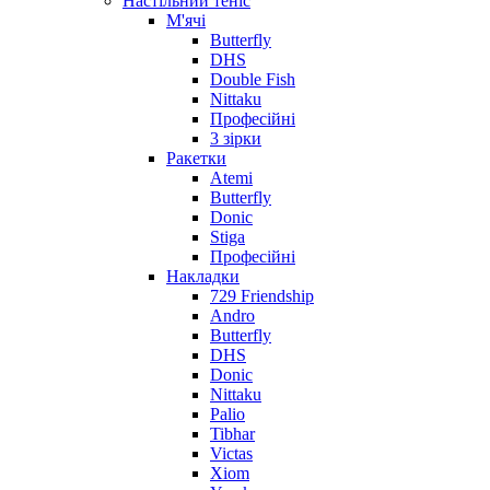
Настільний теніс
М'ячі
Butterfly
DHS
Double Fish
Nittaku
Професійні
3 зірки
Ракетки
Atemi
Butterfly
Donic
Stiga
Професійні
Накладки
729 Friendship
Andro
Butterfly
DHS
Donic
Nittaku
Palio
Tibhar
Victas
Xiom