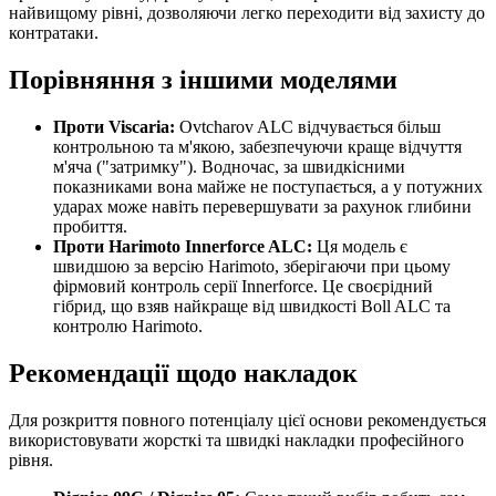
найвищому рівні, дозволяючи легко переходити від захисту до
контратаки.
Порівняння з іншими моделями
Проти Viscaria:
Ovtcharov ALC відчувається більш
контрольною та м'якою, забезпечуючи краще відчуття
м'яча ("затримку"). Водночас, за швидкісними
показниками вона майже не поступається, а у потужних
ударах може навіть перевершувати за рахунок глибини
пробиття.
Проти Harimoto Innerforce ALC:
Ця модель є
швидшою за версію Harimoto, зберігаючи при цьому
фірмовий контроль серії Innerforce. Це своєрідний
гібрид, що взяв найкраще від швидкості Boll ALC та
контролю Harimoto.
Рекомендації щодо накладок
Для розкриття повного потенціалу цієї основи рекомендується
використовувати жорсткі та швидкі накладки професійного
рівня.