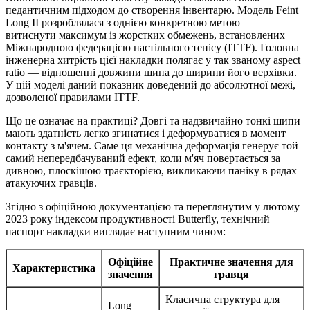
педантичним підходом до створення інвентарю. Модель Feint
Long II розроблялася з однією конкретною метою —
витиснути максимум із жорстких обмежень, встановлених
Міжнародною федерацією настільного тенісу (ITTF). Головна
інженерна хитрість цієї накладки полягає у так званому aspect
ratio — відношенні довжини шипа до ширини його верхівки.
У цій моделі даний показник доведений до абсолютної межі,
дозволеної правилами ITTF.
Що це означає на практиці? Довгі та надзвичайно тонкі шипи
мають здатність легко згинатися і деформуватися в момент
контакту з м'ячем. Саме ця механічна деформація генерує той
самий непередбачуваний ефект, коли м'яч повертається за
дивною, плоскішою траєкторією, викликаючи паніку в рядах
атакуючих гравців.
Згідно з офіційною документацією та переглянутим у лютому
2023 року індексом продуктивності Butterfly, технічний
паспорт накладки виглядає наступним чином:
Офіційне
Практичне значення для
Характеристика
значення
гравця
Класична структура для
Long