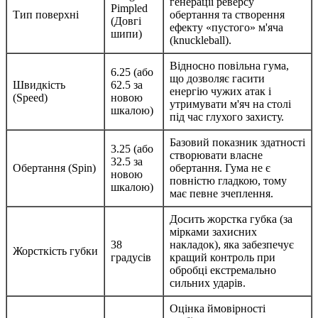
генерації реверсу
Pimpled
Тип поверхні
обертання та створення
(Довгі
ефекту «пустого» м'яча
шипи)
(knuckleball).
Відносно повільна гума,
6.25 (або
що дозволяє гасити
Швидкість
62.5 за
енергію чужих атак і
(Speed)
новою
утримувати м'яч на столі
шкалою)
під час глухого захисту.
Базовий показник здатності
3.25 (або
створювати власне
32.5 за
Обертання (Spin)
обертання. Гума не є
новою
повністю гладкою, тому
шкалою)
має певне зчеплення.
Досить жорстка губка (за
мірками захисних
38
накладок), яка забезпечує
Жорсткість губки
градусів
кращий контроль при
обробці екстремально
сильних ударів.
Оцінка ймовірності