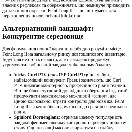
власних рефлексах та обережничати, що неминуче призводить
до тактичної поразки. Feint Long II — це інструмент для
перехоплення психологічної ініціативи.
Альтернативний ландшафт:
Конкурентне середовище
Для формування повної картини необхідно розуміти місце
Feint Long II на загальному ринку довгошипового інвентарю.
Індустрія не стоїть на місці, але ця модель продовжує
утримувати свої позиції завдяки унікальному балансу.
Victas Curl P1V (екс-TSP Curl P1r):
це, мабуть,
найвідоміший конкурент. Гравці зазначають, що Curl
P1V вимагає майстерного, професійного рівня техніки.
Він ще більш чутливий до вхідного обертання і здатний
продукувати максимально можливий «запил», але
ціною колосальної втрати контролю для новачка. Feint
Long II є значно більш дружньою до гравців середнього
рівня.
Spinlord Dornenglanz:
отримав шалену популярність
завдяки феноменальному контролю та реверсу поблизу
столу. Однак гравці масово скаржаться на слабку