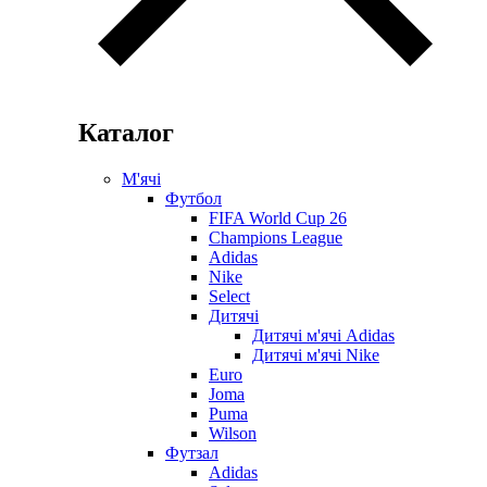
Каталог
М'ячі
Футбол
FIFA World Cup 26
Champions League
Adidas
Nike
Select
Дитячі
Дитячі м'ячі Adidas
Дитячі м'ячі Nike
Euro
Joma
Puma
Wilson
Футзал
Adidas