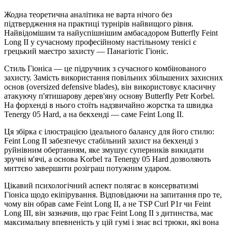
Жодна теоретична аналітика не варта нічого без
підтвердження на практиці турнірів найвищого рівня.
Найвідомішим та найуспішнішим амбасадором Butterfly Feint
Long II у сучасному професійному настільному тенісі є
грецький маестро захисту — Панагіотіс Гіоніс.
Стиль Гіоніса — це підручник з сучасного комбінованого
захисту. Замість використання повільних збільшених захисних
основ (oversized defensive blades), він використовує класичну
атакуючу п'ятишарову дерев'яну основу Butterfly Petr Korbel.
На форхенді в нього стоїть надзвичайно жорстка та швидка
Tenergy 05 Hard, а на бекхенді — саме Feint Long II.
Ця збірка є ілюстрацією ідеального балансу для його стилю:
Feint Long II забезпечує стабільний захист на бекхенді з
руйнівним обертанням, яке змушує суперників викидати
зручні м'ячі, а основа Korbel та Tenergy 05 Hard дозволяють
миттєво завершити розіграш потужним ударом.
Цікавий психологічний аспект полягає в консерватизмі
Гіоніса щодо екіпірування. Відповідаючи на запитання про те,
чому він обрав саме Feint Long II, а не TSP Curl P1r чи Feint
Long III, він зазначив, що грає Feint Long II з дитинства, має
максимальну впевненість у цій гумі і знає всі трюки, які вона