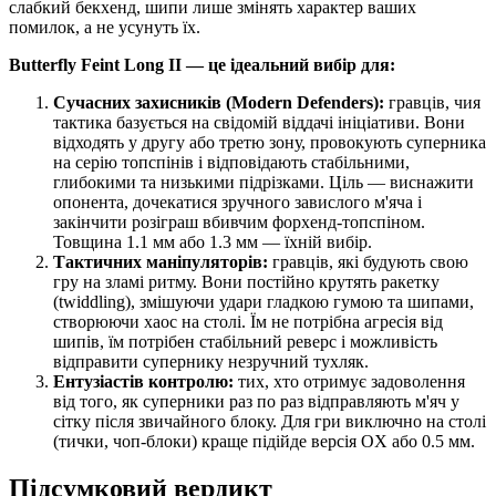
слабкий бекхенд, шипи лише змінять характер ваших
помилок, а не усунуть їх.
Butterfly Feint Long II — це ідеальний вибір для:
Сучасних захисників (Modern Defenders):
гравців, чия
тактика базується на свідомій віддачі ініціативи. Вони
відходять у другу або третю зону, провокують суперника
на серію топспінів і відповідають стабільними,
глибокими та низькими підрізками. Ціль — виснажити
опонента, дочекатися зручного завислого м'яча і
закінчити розіграш вбивчим форхенд-топспіном.
Товщина 1.1 мм або 1.3 мм — їхній вибір.
Тактичних маніпуляторів:
гравців, які будують свою
гру на зламі ритму. Вони постійно крутять ракетку
(twiddling), змішуючи удари гладкою гумою та шипами,
створюючи хаос на столі. Їм не потрібна агресія від
шипів, їм потрібен стабільний реверс і можливість
відправити супернику незручний тухляк.
Ентузіастів контролю:
тих, хто отримує задоволення
від того, як суперники раз по раз відправляють м'яч у
сітку після звичайного блоку. Для гри виключно на столі
(тички, чоп-блоки) краще підійде версія OX або 0.5 мм.
Підсумковий вердикт