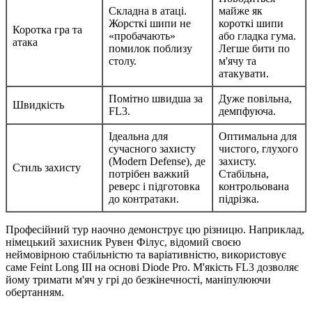
Складна в атаці.
майже як
Жорсткі шипи не
короткі шипи
Коротка гра та
«пробачають»
або гладка гума.
атака
помилок поблизу
Легше бити по
столу.
м'ячу та
атакувати.
Помітно швидша за
Дуже повільна,
Швидкість
FL3.
демпфуюча.
Ідеальна для
Оптимальна для
сучасного захисту
чистого, глухого
(Modern Defense), де
захисту.
Стиль захисту
потрібен важкий
Стабільна,
реверс і підготовка
контрольована
до контратаки.
підрізка.
Професійний тур наочно демонструє цю різницю. Наприклад,
німецький захисник Рувен Філус, відомий своєю
неймовірною стабільністю та варіативністю, використовує
саме Feint Long III на основі Diode Pro. М'якість FL3 дозволяє
йому тримати м'яч у грі до безкінечності, маніпулюючи
обертанням.