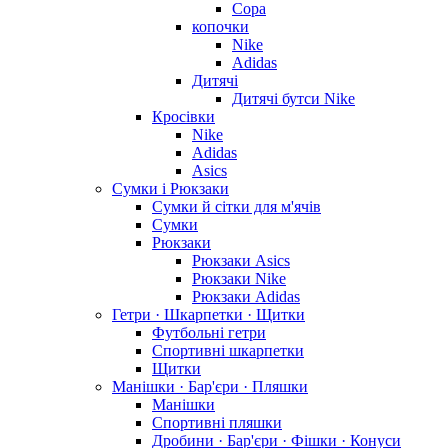
Copa
копочки
Nike
Adidas
Дитячі
Дитячі бутси Nike
Кросівки
Nike
Adidas
Asics
Сумки і Рюкзаки
Сумки й сітки для м'ячів
Сумки
Рюкзаки
Рюкзаки Asics
Рюкзаки Nike
Рюкзаки Adidas
Гетри · Шкарпетки · Щитки
Футбольні гетри
Спортивні шкарпетки
Щитки
Манішки · Бар'єри · Пляшки
Манішки
Спортивні пляшки
Дробини · Бар'єри · Фішки · Конуси