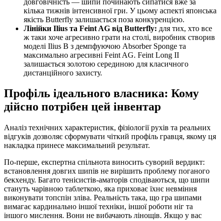
довговічність — шипи починають сипатися вже за
кілька тижнів інтенсивної гри. У цьому аспекті японська
якість Butterfly залишається поза конкуренцією.
Лінійки Ilius та Feint AG від Butterfly:
для тих, хто все
ж таки хоче агресивно грати на столі, виробник створив
моделі Ilius B з демпфуючою Absorber Sponge та
максимально агресивні Feint AG. Feint Long II
залишається золотою серединою для класичного
дистанційного захисту.
Профіль ідеального власника: Кому
дійсно потрібен цей інвентар
Аналіз технічних характеристик, фізіології рухів та реальних
відгуків дозволяє сформувати чіткий профіль гравця, якому ця
накладка принесе максимальний результат.
По-перше, експертна спільнота виносить суворий вердикт:
встановлення довгих шипів не вирішить проблему поганого
бекхенду. Багато тенісистів-аматорів сподіваються, що шипи
стануть чарівною таблеткою, яка приховає їхнє невміння
виконувати топспін зліва. Реальність така, що гра шипами
вимагає кардинально іншої техніки, іншої роботи ніг та
іншого мислення. Вони не вибачають лінощів. Якщо у вас