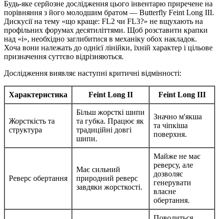
Будь-яке серйозне дослідження цього інвентарю приречене на
порівняння з його молодшим братом — Butterfly Feint Long III.
Дискусії на тему «що краще: FL2 чи FL3?» не вщухають на
профільних форумах десятиліттями. Щоб розставити крапки
над «і», необхідно заглибитися в механіку обох накладок.
Хоча вони належать до однієї лінійки, їхній характер і цільове
призначення суттєво відрізняються.
Дослідження виявляє наступні критичні відмінності:
Характеристика
Feint Long II
Feint Long III
Більш жорсткі шипи
Значно м'якша
Жорсткість та
та губка. Працює як
та чіпкіша
структура
традиційні довгі
поверхня.
шипи.
Майже не має
реверсу, але
Має сильний
дозволяє
Реверс обертання
природний реверс
генерувати
завдяки жорсткості.
власне
обертання.
Поводиться