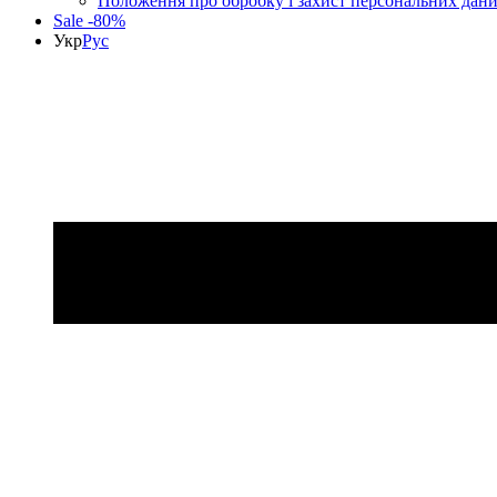
Положення про обробку і захист персональних дан
Sale -80%
Укр
Рус