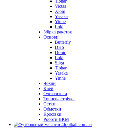
Tibhar
Victas
Xiom
Yasaka
Yinhe
Loki
Збірка ракеток
Основи
Butterfly
DHS
Donic
Loki
Stiga
Tibhar
Yasaka
Yinhe
Чохли
Клей
Очистители
Торцева стрічка
Сетки
Обмотки
Кросівки
Роботи ВКМ