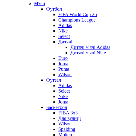
М'ячі
Футбол
FIFA World Cup 26
Champions League
Adidas
Nike
Select
Дитячі
Дитячі м'ячі Adidas
Дитячі м'ячі Nike
Euro
Joma
Puma
Wilson
Футзал
Adidas
Select
Nike
Joma
Баскетбол
FIBA 3x3
Для вулиці
Wilson
Spalding
Molten