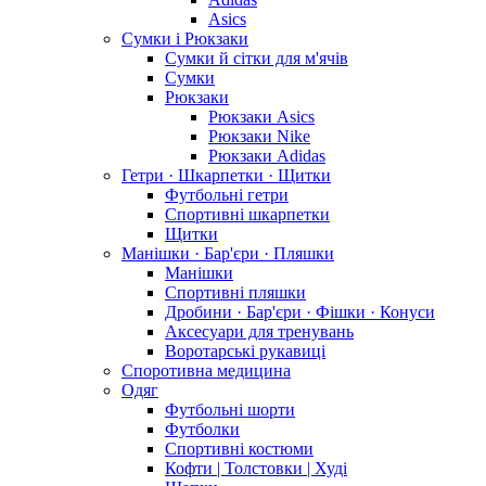
Asics
Сумки і Рюкзаки
Сумки й сітки для м'ячів
Сумки
Рюкзаки
Рюкзаки Asics
Рюкзаки Nike
Рюкзаки Adidas
Гетри · Шкарпетки · Щитки
Футбольні гетри
Спортивні шкарпетки
Щитки
Манішки · Бар'єри · Пляшки
Манішки
Спортивні пляшки
Дробини · Бар'єри · Фішки · Конуси
Аксесуари для тренувань
Воротарські рукавиці
Споротивна медицина
Одяг
Футбольні шорти
Футболки
Спортивні костюми
Кофти | Толстовки | Худі