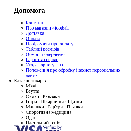
Допомога
Контакти
Про магазин 4football
Доставка
Оплата
Повідомити про оплату
Таблиці розмірів
Обмін і повернення
Гарантія і сервіс
Угода користувача
Положення про обробку і захист персональних
даних
Каталог товарів
М'ячі
Взуття
Сумки і Рюкзаки
Гетри · Шкарпетки · Щитки
Манішки · Бар'єри · Пляшки
Споротивна медицина
Одяг
Настільний теніс