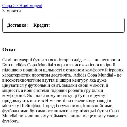
Copa >> Нові моделі
Замовити
Доставка:
Кредит:
Опис
Самі популярні бутси за всю історію адідас — і це неспроста.
Бутси adidas Copa Mundial з верхи з високоякісної шкіри й
підошвою подвійної щільності є еталоном комфорту й ігрових
характеристик протягом десятиліть. Adidas Copa Mundial - це
високотехнологічне взуття зі шкіри кенгуру, яка дуже
цінуватися у футбольній світі, завдяки своїй м'якості й
міцності, а нові системи підошви роблять гру більш
комфортної. Як і на самому початку ці бутси в ручну
продовжують шити в Німеччині на невеликому заводі в
містечку Шейнфілд. Поряд із сучасними, інноваційними,
футбольними бутсами останнього часу, німецькі бутси Copa
Mundial по колишньому займають винне місце в залу слави
футболу.