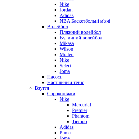
Nike
Jordan
Adidas
NBA Баскетбольні м'ячі
Волейбол
Пляжний волейбол
Вуличний волейбол
Mikasa
Wilson
Molten
Nike
Select
Joma
Насоси
Настільный теніс
Взуття
Сороконіжки
Nike
Mercurial
Premier
Phantom
Tiempo
Adidas
Puma
Joma