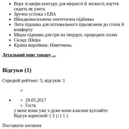
Верх зі шкіри кенгуру для міцності й легкості; взуття
сидить як улита
Зручна устілка з ЕВА
Швидковисихаюча синтетична підбивка
Лита підошва для оптимального прилягання до стопи й
комфорту
Міцна підошва для гри на твердих, природніх полях
Склад: Шкіра
Країна виробник: Німеччина.
Детальний опис товару ...
Відгуки (1)
Середній рейтинг:
5
, відгуків:
1
29.05.2017
Гость
у мене вони уже э дуже вони класние купляйте
Відгук корисний
:
( 3 )
|
( 1 )
Поставити питання