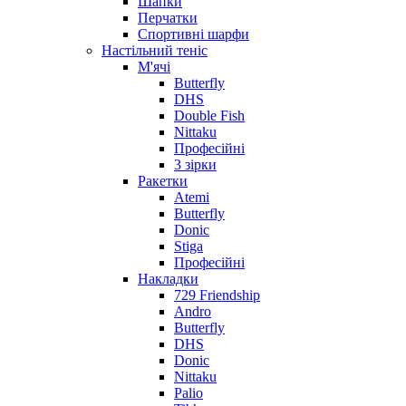
Шапки
Перчатки
Спортивні шарфи
Настільний теніс
М'ячі
Butterfly
DHS
Double Fish
Nittaku
Професійні
3 зірки
Ракетки
Atemi
Butterfly
Donic
Stiga
Професійні
Накладки
729 Friendship
Andro
Butterfly
DHS
Donic
Nittaku
Palio