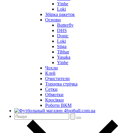
Yinhe
Loki
Збірка ракеток
Основи
Butterfly
DHS
Donic
Loki
Stiga
Tibhar
Yasaka
Yinhe
Чохли
Клей
Очистители
Торцева стрічка
Сетки
Обмотки
Кросівки
Роботи ВКМ