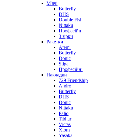
М'ячі
Butterfly
DHS
Double Fish
Nittaku
Професійні
3 зірки
Ракетки
Atemi
Butterfly
Donic
Stiga
Професійні
Накладки
729 Friendship
Andro
Butterfly
DHS
Donic
Nittaku
Palio
Tibhar
Victas
Xiom
Yasaka