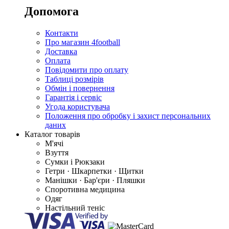
Допомога
Контакти
Про магазин 4football
Доставка
Оплата
Повідомити про оплату
Таблиці розмірів
Обмін і повернення
Гарантія і сервіс
Угода користувача
Положення про обробку і захист персональних
даних
Каталог товарів
М'ячі
Взуття
Сумки і Рюкзаки
Гетри · Шкарпетки · Щитки
Манішки · Бар'єри · Пляшки
Споротивна медицина
Одяг
Настільний теніс