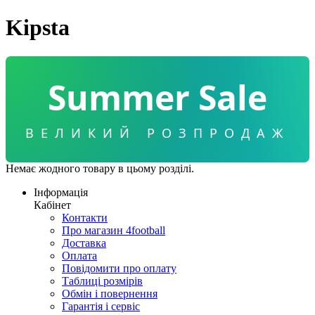
Kipsta
Summer Sale
ВЕЛИКИЙ РОЗПРОДАЖ
Немає жодного товару в цьому розділі.
Інформація
Кабінет
Контакти
Про магазин 4football
Доставка
Оплата
Повідомити про оплату
Таблиці розмірів
Обмін і повернення
Гарантія і сервіс