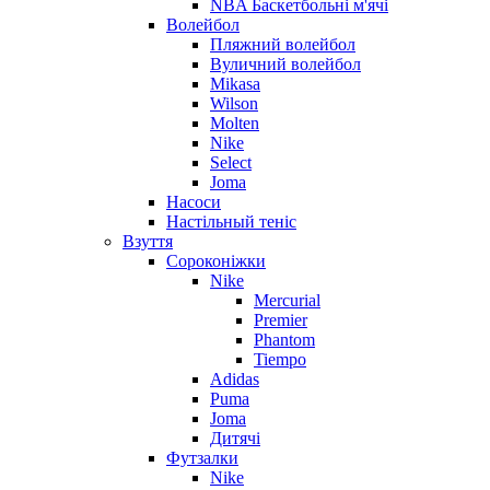
NBA Баскетбольні м'ячі
Волейбол
Пляжний волейбол
Вуличний волейбол
Mikasa
Wilson
Molten
Nike
Select
Joma
Насоси
Настільный теніс
Взуття
Сороконіжки
Nike
Mercurial
Premier
Phantom
Tiempo
Adidas
Puma
Joma
Дитячі
Футзалки
Nike