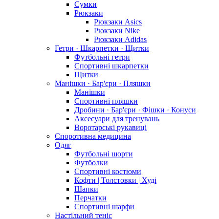
Сумки
Рюкзаки
Рюкзаки Asics
Рюкзаки Nike
Рюкзаки Adidas
Гетри · Шкарпетки · Щитки
Футбольні гетри
Спортивні шкарпетки
Щитки
Манішки · Бар'єри · Пляшки
Манішки
Спортивні пляшки
Дробини · Бар'єри · Фішки · Конуси
Аксесуари для тренувань
Воротарські рукавиці
Споротивна медицина
Одяг
Футбольні шорти
Футболки
Спортивні костюми
Кофти | Толстовки | Худі
Шапки
Перчатки
Спортивні шарфи
Настільний теніс