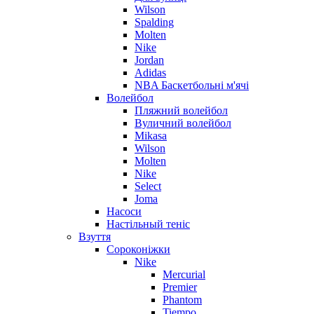
Wilson
Spalding
Molten
Nike
Jordan
Adidas
NBA Баскетбольні м'ячі
Волейбол
Пляжний волейбол
Вуличний волейбол
Mikasa
Wilson
Molten
Nike
Select
Joma
Насоси
Настільный теніс
Взуття
Сороконіжки
Nike
Mercurial
Premier
Phantom
Tiempo