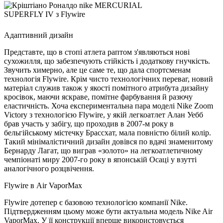
Адаптивний дизайн
Представте, що в стопі атлета раптом з'являються нові
сухожилля, що забезпечують стійкість і додаткову гнучкість.
Звучить химерно, але це саме те, що дала спортсменам
технологія Flywire. Крім чисто технологічних переваг, новий
матеріал служив також у якості помітного атрибута дизайну
кросівок, маючи яскраве, помітне фарбування й разючу
еластичність. Хоча експериментальна пара моделі Nike Zoom
Victory з технологією Flywire, у якій легкоатлет Алан Уебб
брав участь у забігу, що проходив в 2007-м року в
бельгійському містечку Брассхат, мала повністю білий колір.
Такий мінімалістичний дизайн довівся по вдачі знаменитому
Бернарду Лагат, що виграв «золото» на легкоатлетичному
чемпіонаті миру 2007-го року в японській Осаці у взутті
аналогічного розцвічення.
Flywire в Air VaporMax
Flywire дотепер є базовою технологією компанії Nike.
Підтвердженням цьому може бути актуальна модель Nike Air
VaporMax. У її конструкції вперше використовується