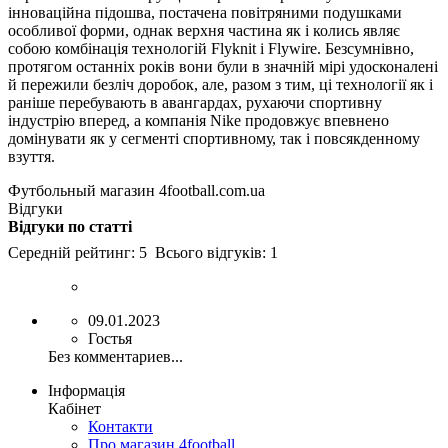
інноваційна підошва, постачена повітряними подушками
особливої форми, однак верхня частина як і колись являє
собою комбінація технологій Flyknit і Flywire. Безсумнівно,
протягом останніх років вони були в значній мірі удосконалені
й пережили безліч доробок, але, разом з тим, ці технології як і
раніше перебувають в авангардах, рухаючи спортивну
індустрію вперед, а компанія Nike продовжує впевнено
домінувати як у сегменті спортивному, так і повсякденному
взуття.
Футбольный магазин 4football.com.ua
Відгуки
Відгуки по статті
Середній рейтинг:
5
Всього відгуків:
1
09.01.2023
Гостья
Без комментариев...
Інформація
Кабінет
Контакти
Про магазин 4football