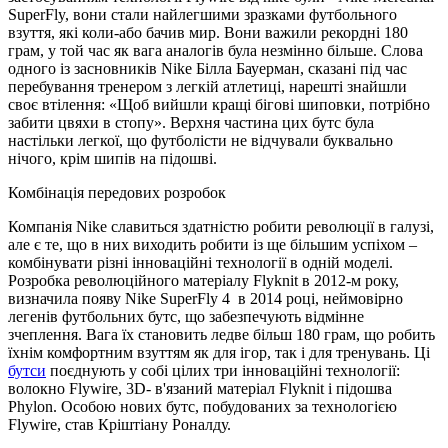
SuperFly, вони стали найлегшими зразками футбольного
взуття, які коли-або бачив мир. Вони важили рекордні 180
грам, у той час як вага аналогів була незмінно більше. Слова
одного із засновників Nike Білла Бауерман, сказані під час
перебування тренером з легкій атлетиці, нарешті знайшли
своє втілення: «Щоб вийшли кращі бігові шиповки, потрібно
забити цвяхи в стопу». Верхня частина цих бутс була
настільки легкої, що футболісти не відчували буквально
нічого, крім шипів на підошві.
Комбінація передових розробок
Компанія Nike славиться здатністю робити революції в галузі,
але є те, що в них виходить робити із ще більшим успіхом –
комбінувати різні інноваційні технології в одній моделі.
Розробка революційного матеріалу Flyknit в 2012-м року,
визначила появу Nike SuperFly 4 в 2014 році, неймовірно
легенів футбольних бутс, що забезпечують відмінне
зчеплення. Вага їх становить ледве більш 180 грам, що робить
їхнім комфортним взуттям як для ігор, так і для тренувань. Ці
бутси
поєднують у собі цілих три інноваційні технології:
волокно Flywire, 3D- в'язаний матеріал Flyknit і підошва
Phylon. Особою нових бутс, побудованих за технологією
Flywire, став Кріштіану Роналду.