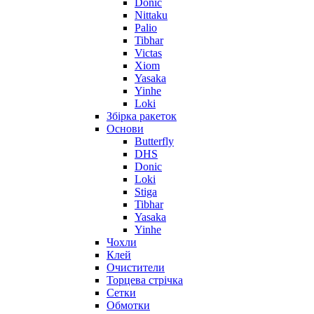
Donic
Nittaku
Palio
Tibhar
Victas
Xiom
Yasaka
Yinhe
Loki
Збірка ракеток
Основи
Butterfly
DHS
Donic
Loki
Stiga
Tibhar
Yasaka
Yinhe
Чохли
Клей
Очистители
Торцева стрічка
Сетки
Обмотки