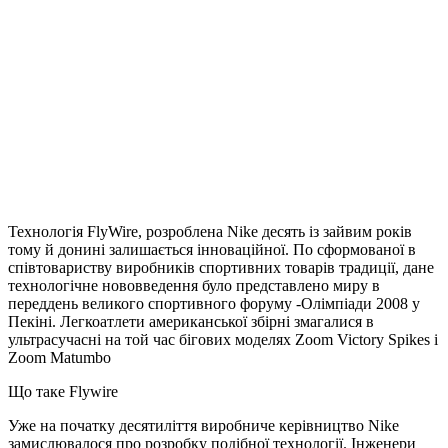
Технологія FlyWire, розроблена Nike десять із зайвим років
тому й донині залишається інноваційної. По сформованої в
співтовариству виробників спортивних товарів традиції, дане
технологічне нововведення було представлено миру в
переддень великого спортивного форуму -Олімпіади 2008 у
Пекіні. Легкоатлети американської збірні змагалися в
ультрасучасні на той час бігових моделях Zoom Victory Spikes і
Zoom Matumbo
Що таке Flywire
Уже на початку десятиліття виробниче керівництво Nike
замислювалося про розробку подібної технології. Інженери