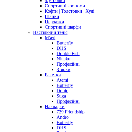
Футболки
Спортивні костюми
Кофти | Толстовки | Худі
Шапки
Перчатки
Спортивні шарфи
Настільний теніс
М'ячі
Butterfly
DHS
Double Fish
Nittaku
Професійні
3 зірки
Ракетки
Atemi
Butterfly
Donic
Stiga
Професійні
Накладки
729 Friendship
Andro
Butterfly
DHS