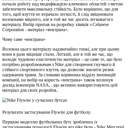
почали роботу над модифікацією ключових областей з метою
забезпечити максимальну стійкість. Було вирішено, що для
того, щоб взуття не втрачало легкості, її слід зміцнювати
волокнами міцного, але в той же час досить легковагого
матеріалу. Вибір припав на розробку хіміків з Celanese
Corporation - матеріал «вектрана».
Чому саме «вектрана»
Волокна цього матеріалу надзвичайно тонкі, але при цьому
вони в рази міцніше стали. Легкий, але в той же час, що
володіє чудовою еластичністю матеріал – це саме те, що було
потрібно розроблювачам з Nike для створення гнучкого й
стійкого спортивного взуття, що дозволяє знизити ризик
одержання травм. За словами керівника відділу інновацій
компанії, на вибір на користь «вектрана» також вплинув
досвід інженерів NASA, , що активно використовують цей
матеріал для своїх розробок.
Результати застосування Flywire для футболу.
Першою моделлю футбольних бутс зроблених із
застосуванням технології Flywire від nike були - Nike Mercurial