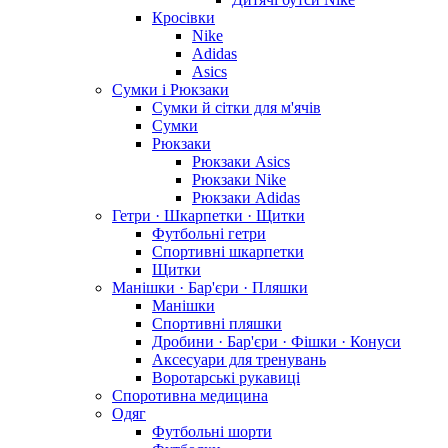
Кросівки
Nike
Adidas
Asics
Сумки і Рюкзаки
Сумки й сітки для м'ячів
Сумки
Рюкзаки
Рюкзаки Asics
Рюкзаки Nike
Рюкзаки Adidas
Гетри · Шкарпетки · Щитки
Футбольні гетри
Спортивні шкарпетки
Щитки
Манішки · Бар'єри · Пляшки
Манішки
Спортивні пляшки
Дробини · Бар'єри · Фішки · Конуси
Аксесуари для тренувань
Воротарські рукавиці
Споротивна медицина
Одяг
Футбольні шорти