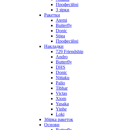
Професійні
3 зірки
Ракетки
Atemi
Butterfly
Donic
Stiga
Професійні
Накладки
729 Friendship
Andro
Butterfly
DHS
Donic
Nittaku
Palio
Tibhar
Victas
Xiom
Yasaka
Yinhe
Loki
Збірка ракеток
Основи
Butterfly