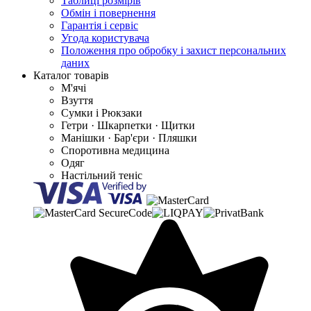
Таблиці розмірів
Обмін і повернення
Гарантія і сервіс
Угода користувача
Положення про обробку і захист персональних
даних
Каталог товарів
М'ячі
Взуття
Сумки і Рюкзаки
Гетри · Шкарпетки · Щитки
Манішки · Бар'єри · Пляшки
Споротивна медицина
Одяг
Настільний теніс