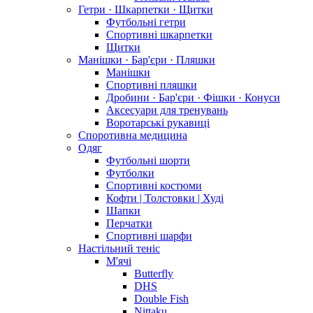
Гетри · Шкарпетки · Щитки
Футбольні гетри
Спортивні шкарпетки
Щитки
Манішки · Бар'єри · Пляшки
Манішки
Спортивні пляшки
Дробини · Бар'єри · Фішки · Конуси
Аксесуари для тренувань
Воротарські рукавиці
Споротивна медицина
Одяг
Футбольні шорти
Футболки
Спортивні костюми
Кофти | Толстовки | Худі
Шапки
Перчатки
Спортивні шарфи
Настільний теніс
М'ячі
Butterfly
DHS
Double Fish
Nittaku