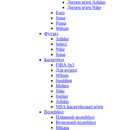
Дитячі м'ячі Adidas
Дитячі м'ячі Nike
Euro
Joma
Puma
Wilson
Футзал
Adidas
Select
Nike
Joma
Баскетбол
FIBA 3x3
Для вулиці
Wilson
Spalding
Molten
Nike
Jordan
Adidas
NBA Баскетбольні м'ячі
Волейбол
Пляжний волейбол
Вуличний волейбол
Mikasa