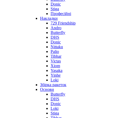
Donic
Stiga
Професійні
Накладки
729 Friendship
Andro
Butterfly
DHS
Donic
Nittaku
Palio
Tibhar
Victas
Xiom
Yasaka
Yinhe
Loki
Збірка ракеток
Основи
Butterfly
DHS
Donic
Loki
Stiga
Tibhar