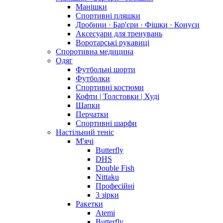
Манішки
Спортивні пляшки
Дробини · Бар'єри · Фішки · Конуси
Аксесуари для тренувань
Воротарські рукавиці
Споротивна медицина
Одяг
Футбольні шорти
Футболки
Спортивні костюми
Кофти | Толстовки | Худі
Шапки
Перчатки
Спортивні шарфи
Настільний теніс
М'ячі
Butterfly
DHS
Double Fish
Nittaku
Професійні
3 зірки
Ракетки
Atemi
Butterfly