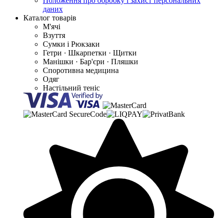
Положення про обробку і захист персональних
даних
Каталог товарів
М'ячі
Взуття
Сумки і Рюкзаки
Гетри · Шкарпетки · Щитки
Манішки · Бар'єри · Пляшки
Споротивна медицина
Одяг
Настільний теніс