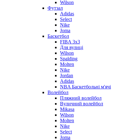
Wilson
Футзал
Adidas
Select
Nike
Joma
Баскетбол
FIBA 3x3
Для вулиці
Wilson
Spalding
Molten
Nike
Jordan
Adidas
NBA Баскетбольні м'ячі
Волейбол
Пляжний волейбол
Вуличний волейбол
Mikasa
Wilson
Molten
Nike
Select
Joma