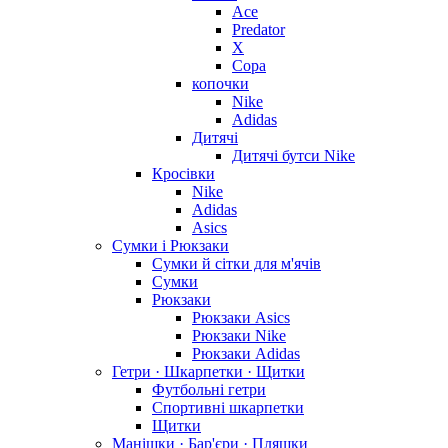
Ace
Predator
X
Copa
копочки
Nike
Adidas
Дитячі
Дитячі бутси Nike
Кросівки
Nike
Adidas
Asics
Сумки і Рюкзаки
Сумки й сітки для м'ячів
Сумки
Рюкзаки
Рюкзаки Asics
Рюкзаки Nike
Рюкзаки Adidas
Гетри · Шкарпетки · Щитки
Футбольні гетри
Спортивні шкарпетки
Щитки
Манішки · Бар'єри · Пляшки