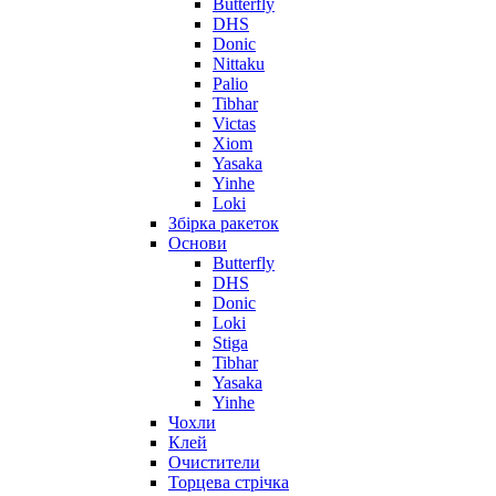
Butterfly
DHS
Donic
Nittaku
Palio
Tibhar
Victas
Xiom
Yasaka
Yinhe
Loki
Збірка ракеток
Основи
Butterfly
DHS
Donic
Loki
Stiga
Tibhar
Yasaka
Yinhe
Чохли
Клей
Очистители
Торцева стрічка