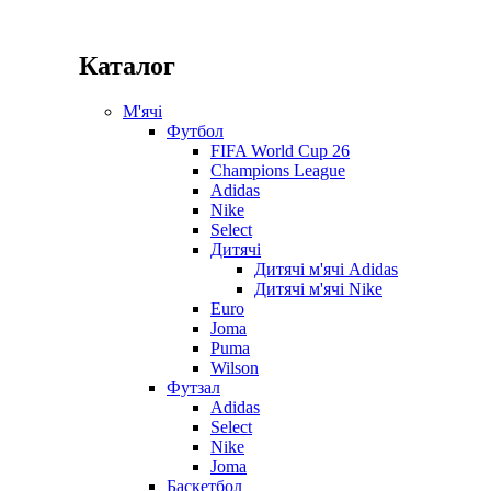
Каталог
М'ячі
Футбол
FIFA World Cup 26
Champions League
Adidas
Nike
Select
Дитячі
Дитячі м'ячі Adidas
Дитячі м'ячі Nike
Euro
Joma
Puma
Wilson
Футзал
Adidas
Select
Nike
Joma
Баскетбол