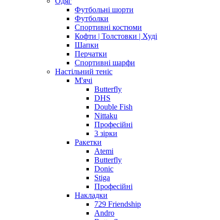
Одяг
Футбольні шорти
Футболки
Спортивні костюми
Кофти | Толстовки | Худі
Шапки
Перчатки
Спортивні шарфи
Настільний теніс
М'ячі
Butterfly
DHS
Double Fish
Nittaku
Професійні
3 зірки
Ракетки
Atemi
Butterfly
Donic
Stiga
Професійні
Накладки
729 Friendship
Andro