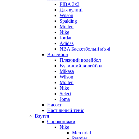
FIBA 3x3
Для вулиці
Wilson
Spalding
Molten
Nike
Jordan
Adidas
NBA Баскетбольні м'ячі
Волейбол
Пляжний волейбол
Вуличний волейбол
Mikasa
Wilson
Molten
Nike
Select
Joma
Насоси
Настільный теніс
Взуття
Сороконіжки
Nike
Mercurial
Premier