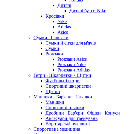
Дитячі
Дитячі бутси Nike
Кросівки
Nike
Adidas
Asics
Сумки і Рюкзаки
Сумки й сітки для м'ячів
Сумки
Рюкзаки
Рюкзаки Asics
Рюкзаки Nike
Рюкзаки Adidas
Гетри · Шкарпетки · Щитки
Футбольні гетри
Спортивні шкарпетки
Щитки
Манішки · Бар'єри · Пляшки
Манішки
Спортивні пляшки
Дробини · Бар'єри · Фішки · Конуси
Аксесуари для тренувань
Воротарські рукавиці
Споротивна медицина