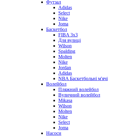
Футзал
Adidas
Select
Nike
Joma
Баскетбол
FIBA 3x3
Для вулиці
Wilson
Spalding
Molten
Nike
Jordan
Adidas
NBA Баскетбольні м'ячі
Волейбол
Пляжний волейбол
Вуличний волейбол
Mikasa
Wilson
Molten
Nike
Select
Joma
Насоси