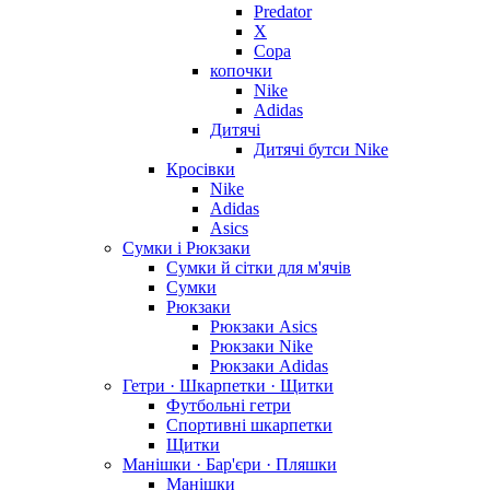
Predator
X
Copa
копочки
Nike
Adidas
Дитячі
Дитячі бутси Nike
Кросівки
Nike
Adidas
Asics
Сумки і Рюкзаки
Сумки й сітки для м'ячів
Сумки
Рюкзаки
Рюкзаки Asics
Рюкзаки Nike
Рюкзаки Adidas
Гетри · Шкарпетки · Щитки
Футбольні гетри
Спортивні шкарпетки
Щитки
Манішки · Бар'єри · Пляшки
Манішки