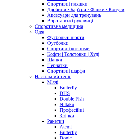
Спортивні пляшки
Дробини · Бар'єри · Фішки · Конуси
Аксесуари для тренувань
Воротарські рукавиці
Споротивна медицина
Одяг
Футбольні шорти
Футболки
Спортивні костюми
Кофти | Толстовки | Худі
Шапки
Перчатки
Спортивні шарфи
Настільний теніс
М'ячі
Butterfly
DHS
Double Fish
Nittaku
Професійні
3 зірки
Ракетки
Atemi
Butterfly
Donic