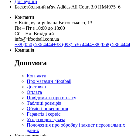
Для вулиці
Баскетбольний м'яч Adidas All Court 3.0 HM4975_6
Контакти
м.Київ, вулиця Івана Виговського, 13
Пн ‒ Пт з 10:00 до 18:00
Сб ‒ Нд: Вихідний
info@4football.com.ua
+38 (050) 536 4444
+38 (093) 536 4444
+38 (068) 536 4444
Компанія
Допомога
Контакти
Про магазин 4football
Доставка
Оплата
Повідомити про оплату
Таблиці розмірів
Обмін і повернення
Гарантія і сервіс
Угода користувача
Положення про обробку і захист персональних
даних
Каталог товарів