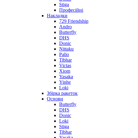
Stiga
Професійні
Накладки
729 Friendship
Andro
Butterfly
DHS
Donic
Nittaku
Palio
Tibhar
Victas
Xiom
Yasaka
Yinhe
Loki
Збірка ракеток
Основи
Butterfly
DHS
Donic
Loki
Stiga
Tibhar
Yasaka