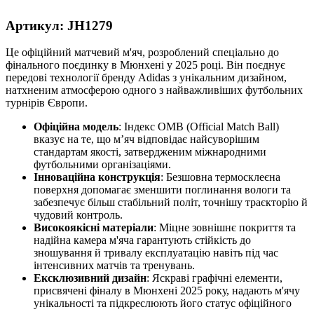
Артикул: JH1279
Це офіційний матчевий м'яч, розроблений спеціально до
фінального поєдинку в Мюнхені у 2025 році. Він поєднує
передові технології бренду Adidas з унікальним дизайном,
натхненим атмосферою одного з найважливіших футбольних
турнірів Європи.
Офіційна модель
: Індекс OMB (Official Match Ball)
вказує на те, що м’яч відповідає найсуворішим
стандартам якості, затвердженим міжнародними
футбольними організаціями.
Інноваційна конструкція
: Безшовна термосклеєна
поверхня допомагає зменшити поглинання вологи та
забезпечує більш стабільний політ, точнішу траєкторію й
чудовий контроль.
Високоякісні матеріали
: Міцне зовнішнє покриття та
надійна камера м'яча гарантують стійкість до
зношування й тривалу експлуатацію навіть під час
інтенсивних матчів та тренувань.
Ексклюзивний дизайн
: Яскраві графічні елементи,
присвячені фіналу в Мюнхені 2025 року, надають м'ячу
унікальності та підкреслюють його статус офіційного