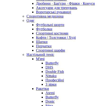
Дробини · Бар'єри · Фішки · Конуси
Аксесуари для тренувань
Воротарські рукавиці
Споротивна медицина
Одяг
Футбольні шорти
Футболки
Спортивні костюми
Кофти | Толстовки | Худі
Шапки
Перчатки
Спортивні шарфи
Настільний теніс
М'ячі
Butterfly
DHS
Double Fish
Nittaku
Професійні
3 зірки
Ракетки
Atemi
Butterfly
Donic
Stiga