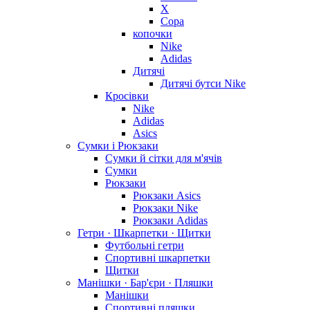
X
Copa
копочки
Nike
Adidas
Дитячі
Дитячі бутси Nike
Кросівки
Nike
Adidas
Asics
Сумки і Рюкзаки
Сумки й сітки для м'ячів
Сумки
Рюкзаки
Рюкзаки Asics
Рюкзаки Nike
Рюкзаки Adidas
Гетри · Шкарпетки · Щитки
Футбольні гетри
Спортивні шкарпетки
Щитки
Манішки · Бар'єри · Пляшки
Манішки
Спортивні пляшки