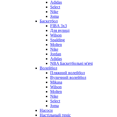
Adidas
Select
Nike
Joma
Баскетбол
FIBA 3x3
Для вулиці
Wilson
Spalding
Molten
Nike
Jordan
Adidas
NBA Баскетбольні м'ячі
Волейбол
Пляжний волейбол
Вуличний волейбол
Mikasa
Wilson
Molten
Nike
Select
Joma
Насоси
Настільный теніс