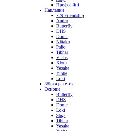
Професійні
Накладки
729 Friendship
Andro
Butterfly
DHS
Donic
Nittaku
Palio
Tibhar
Victas
Xiom
Yasaka
Yinhe
Loki
Збірка ракеток
Основи
Butterfly
DHS
Donic
Loki
Stiga
Tibhar
Yasaka