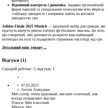
матчевого.
Відмінний контроль і динаміка
: Завдяки ергономічній
формі панелей та спеціальним технологіям м'яч зберігає
стабільну швидкість і напрямок навіть на високих
швидкостях гри.
Adidas Finale 2025 Munich
— ідеальний вибір для гравців, які
прагнуть відчути рівень елітних футбольних змагань. Це м'яч,
що створений, аби допомогти розкрити ваш найвищий
потенціал на полі та подарувати справжню насолоду від гри.
Детальний опис товару ...
Відгуки (1)
Середній рейтинг:
5
, відгуків:
1
07.05.2025
Антон Анікушин
Мяч супер, очень красивый, магазин отличный, как
всегда отправляют быстро
Плюси:
Мяч классный
Мінуси:
Нет