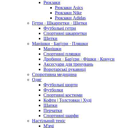
Рюкзаки
Рюкзаки Asics
Рюкзаки Nike
Рюкзаки Adidas
Гетри · Шкарпетки · Щитки
Футбольні гетри
Спортивні шкарпетки
Щитки
Манішки · Бар'єри · Пляшки
Манішки
Спортивні пляшки
Дробини · Бар'єри · Фішки · Конуси
Аксесуари для тренувань
Воротарські рукавиці
Споротивна медицина
Одяг
Футбольні шорти
Футболки
Спортивні костюми
Кофти | Толстовки | Худі
Шапки
Перчатки
Спортивні шарфи
Настільний теніс
М'ячі