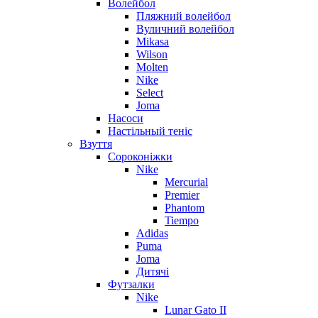
Волейбол
Пляжний волейбол
Вуличний волейбол
Mikasa
Wilson
Molten
Nike
Select
Joma
Насоси
Настільный теніс
Взуття
Сороконіжки
Nike
Mercurial
Premier
Phantom
Tiempo
Adidas
Puma
Joma
Дитячі
Футзалки
Nike
Lunar Gato II