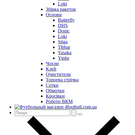
Loki
Збірка ракеток
Основи
Butterfly
DHS
Donic
Loki
Stiga
Tibhar
Yasaka
Yinhe
Чохли
Клей
Очистители
Торцева стрічка
Сетки
Обмотки
Кросівки
Роботи ВКМ