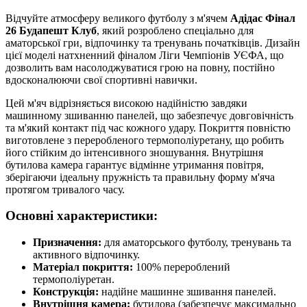
Відчуйте атмосферу великого футболу з м'ячем
Адідас Фінал
26 Будапешт Клуб
, який розроблено спеціально для
аматорської гри, відпочинку та тренувань початківців. Дизайн
цієї моделі натхненний фіналом Ліги Чемпіонів УЄФА, що
дозволить вам насолоджуватися грою на повну, постійно
вдосконалюючи свої спортивні навички.
Цей м'яч відрізняється високою надійністю завдяки
машинному зшиванню панелей, що забезпечує довговічність
та м'який контакт під час кожного удару. Покриття повністю
виготовлене з переробленого термополіуретану, що робить
його стійким до інтенсивного зношування. Внутрішня
бутилова камера гарантує відмінне утримання повітря,
зберігаючи ідеальну пружність та правильну форму м'яча
протягом тривалого часу.
Основні характеристики:
Призначення:
для аматорського футболу, тренувань та
активного відпочинку.
Матеріал покриття:
100% перероблений
термополіуретан.
Конструкція:
надійне машинне зшивання панелей.
Внутрішня камера:
бутилова (забезпечує максимально