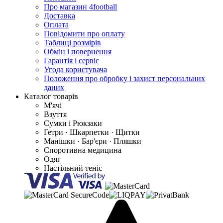
Про магазин 4football
Доставка
Оплата
Повідомити про оплату
Таблиці розмірів
Обмін і повернення
Гарантія і сервіс
Угода користувача
Положення про обробку і захист персональних
даних
Каталог товарів
М'ячі
Взуття
Сумки і Рюкзаки
Гетри · Шкарпетки · Щитки
Манішки · Бар'єри · Пляшки
Споротивна медицина
Одяг
Настільний теніс