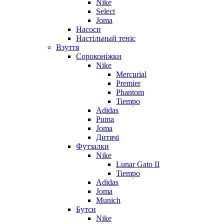
Nike
Select
Joma
Насоси
Настільный теніс
Взуття
Сороконіжки
Nike
Mercurial
Premier
Phantom
Tiempo
Adidas
Puma
Joma
Дитячі
Футзалки
Nike
Lunar Gato II
Tiempo
Adidas
Joma
Munich
Бутси
Nike