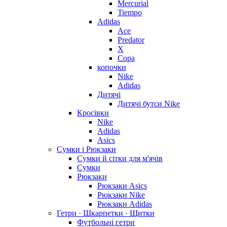
Mercurial
Tiempo
Adidas
Ace
Predator
X
Copa
копочки
Nike
Adidas
Дитячі
Дитячі бутси Nike
Кросівки
Nike
Adidas
Asics
Сумки і Рюкзаки
Сумки й сітки для м'ячів
Сумки
Рюкзаки
Рюкзаки Asics
Рюкзаки Nike
Рюкзаки Adidas
Гетри · Шкарпетки · Щитки
Футбольні гетри