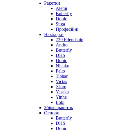
Ракетки
Atemi
Butterfly
Donic
Stiga
Професійні
Накладки
729 Friendship
Andro
Butterfly
DHS
Donic
Nittaku
Palio
Tibhar
Victas
Xiom
Yasaka
Yinhe
Loki
Збірка ракеток
Основи
Butterfly
DHS
Donic