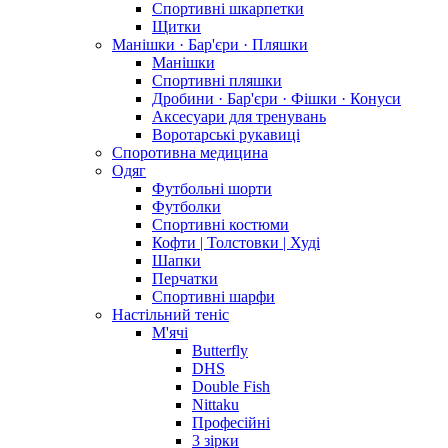
Спортивні шкарпетки
Щитки
Манішки · Бар'єри · Пляшки
Манішки
Спортивні пляшки
Дробини · Бар'єри · Фішки · Конуси
Аксесуари для тренувань
Воротарські рукавиці
Споротивна медицина
Одяг
Футбольні шорти
Футболки
Спортивні костюми
Кофти | Толстовки | Худі
Шапки
Перчатки
Спортивні шарфи
Настільний теніс
М'ячі
Butterfly
DHS
Double Fish
Nittaku
Професійні
3 зірки