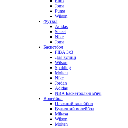
Euro
Joma
Puma
Wilson
Футзал
Adidas
Select
Nike
Joma
Баскетбол
FIBA 3x3
Для вулиці
Wilson
Spalding
Molten
Nike
Jordan
Adidas
NBA Баскетбольні м'ячі
Волейбол
Пляжний волейбол
Вуличний волейбол
Mikasa
Wilson
Molten