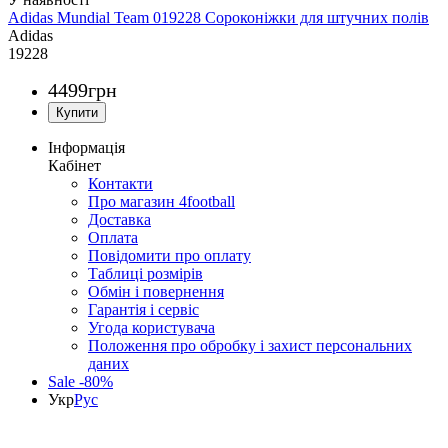
Adidas Mundial Team 019228 Сороконіжки для штучних полів
Adidas
19228
4499
грн
Інформація
Кабінет
Контакти
Про магазин 4football
Доставка
Оплата
Повідомити про оплату
Таблиці розмірів
Обмін і повернення
Гарантія і сервіс
Угода користувача
Положення про обробку і захист персональних
даних
Sale -80%
Укр
Рус