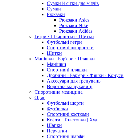
Сумки й сітки для м'ячів
Сумки
Рюкзаки
Рюкзаки Asics
Рюкзаки Nike
Рюкзаки Adidas
Гетри · Шкарпетки · Щитки
Футбольні гетри
Спортивні шкарпетки
Щитки
Манішки · Бар'єри · Пляшки
Манішки
Спортивні пляшки
Дробини · Бар'єри · Фішки · Конуси
Аксесуари для тренувань
Воротарські рукавиці
Споротивна медицина
Одяг
Футбольні шорти
Футболки
Спортивні костюми
Кофти | Толстовки | Худі
Шапки
Перчатки
Спортивні шарфи