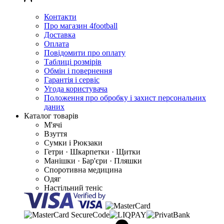
Контакти
Про магазин 4football
Доставка
Оплата
Повідомити про оплату
Таблиці розмірів
Обмін і повернення
Гарантія і сервіс
Угода користувача
Положення про обробку і захист персональних
даних
Каталог товарів
М'ячі
Взуття
Сумки і Рюкзаки
Гетри · Шкарпетки · Щитки
Манішки · Бар'єри · Пляшки
Споротивна медицина
Одяг
Настільний теніс