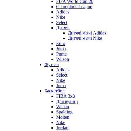
FIFA World Cup 26
Champions League
Adidas
Nike
Select
Дитячі
Дитячі м'ячі Adidas
Дитячі м'ячі Nike
Euro
Joma
Puma
Wilson
Футзал
Adidas
Select
Nike
Joma
Баскетбол
FIBA 3x3
Для вулиці
Wilson
Spalding
Molten
Nike
Jordan