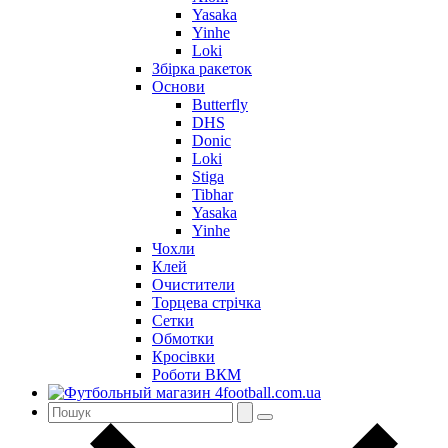
Yasaka
Yinhe
Loki
Збірка ракеток
Основи
Butterfly
DHS
Donic
Loki
Stiga
Tibhar
Yasaka
Yinhe
Чохли
Клей
Очистители
Торцева стрічка
Сетки
Обмотки
Кросівки
Роботи ВКМ