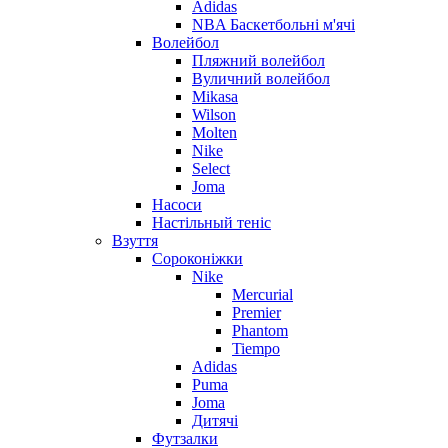
Adidas
NBA Баскетбольні м'ячі
Волейбол
Пляжний волейбол
Вуличний волейбол
Mikasa
Wilson
Molten
Nike
Select
Joma
Насоси
Настільный теніс
Взуття
Сороконіжки
Nike
Mercurial
Premier
Phantom
Tiempo
Adidas
Puma
Joma
Дитячі
Футзалки