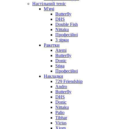
Настільний теніс
М'ячі
Butterfly
DHS
Double Fish
Nittaku
Професійні
3 зірки
Ракетки
Atemi
Butterfly
Donic
Stiga
Професійні
Накладки
729 Friendship
Andro
Butterfly
DHS
Donic
Nittaku
Palio
Tibhar
Victas
Xiom