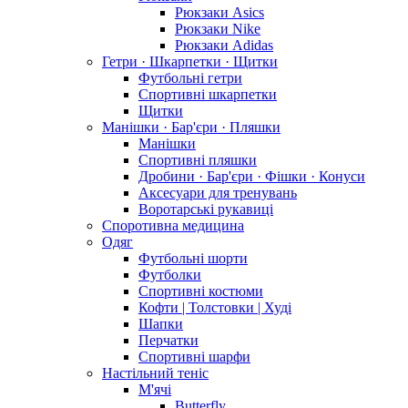
Рюкзаки Asics
Рюкзаки Nike
Рюкзаки Adidas
Гетри · Шкарпетки · Щитки
Футбольні гетри
Спортивні шкарпетки
Щитки
Манішки · Бар'єри · Пляшки
Манішки
Спортивні пляшки
Дробини · Бар'єри · Фішки · Конуси
Аксесуари для тренувань
Воротарські рукавиці
Споротивна медицина
Одяг
Футбольні шорти
Футболки
Спортивні костюми
Кофти | Толстовки | Худі
Шапки
Перчатки
Спортивні шарфи
Настільний теніс
М'ячі
Butterfly