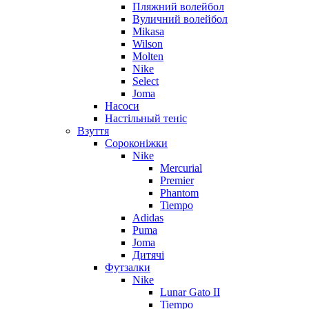
Пляжний волейбол
Вуличний волейбол
Mikasa
Wilson
Molten
Nike
Select
Joma
Насоси
Настільный теніс
Взуття
Сороконіжки
Nike
Mercurial
Premier
Phantom
Tiempo
Adidas
Puma
Joma
Дитячі
Футзалки
Nike
Lunar Gato II
Tiempo