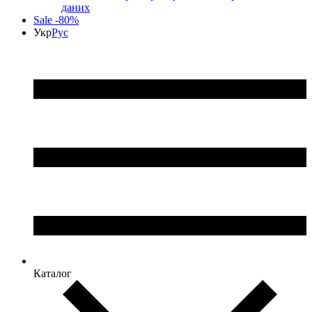
даних
Sale -80%
Укр
Рус
Каталог