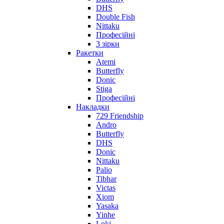
DHS
Double Fish
Nittaku
Професійні
3 зірки
Ракетки
Atemi
Butterfly
Donic
Stiga
Професійні
Накладки
729 Friendship
Andro
Butterfly
DHS
Donic
Nittaku
Palio
Tibhar
Victas
Xiom
Yasaka
Yinhe
Loki