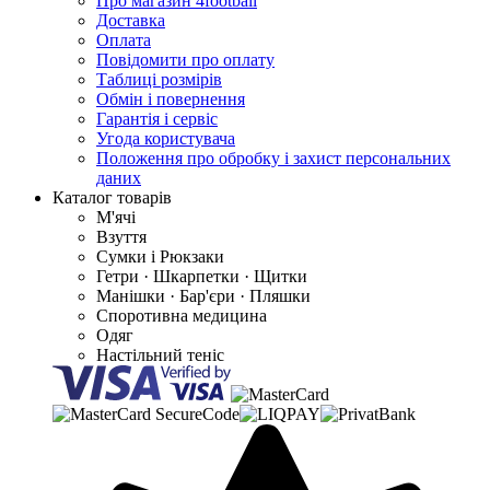
Про магазин 4football
Доставка
Оплата
Повідомити про оплату
Таблиці розмірів
Обмін і повернення
Гарантія і сервіс
Угода користувача
Положення про обробку і захист персональних
даних
Каталог товарів
М'ячі
Взуття
Сумки і Рюкзаки
Гетри · Шкарпетки · Щитки
Манішки · Бар'єри · Пляшки
Споротивна медицина
Одяг
Настільний теніс