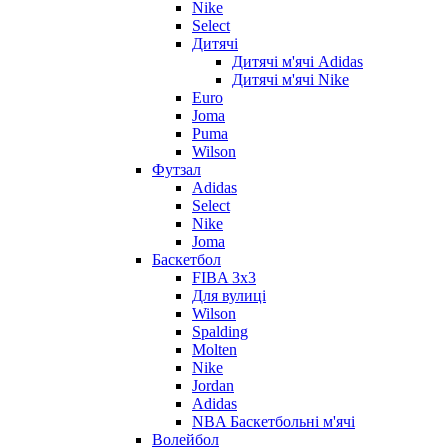
Nike
Select
Дитячі
Дитячі м'ячі Adidas
Дитячі м'ячі Nike
Euro
Joma
Puma
Wilson
Футзал
Adidas
Select
Nike
Joma
Баскетбол
FIBA 3x3
Для вулиці
Wilson
Spalding
Molten
Nike
Jordan
Adidas
NBA Баскетбольні м'ячі
Волейбол