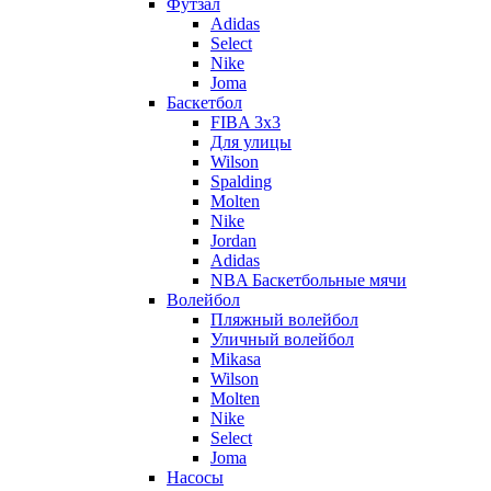
Футзал
Adidas
Select
Nike
Joma
Баскетбол
FIBA 3x3
Для улицы
Wilson
Spalding
Molten
Nike
Jordan
Adidas
NBA Баскетбольные мячи
Волейбол
Пляжный волейбол
Уличный волейбол
Mikasa
Wilson
Molten
Nike
Select
Joma
Насосы