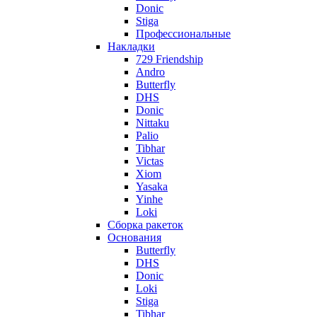
Donic
Stiga
Профессиональные
Накладки
729 Friendship
Andro
Butterfly
DHS
Donic
Nittaku
Palio
Tibhar
Victas
Xiom
Yasaka
Yinhe
Loki
Сборка ракеток
Основания
Butterfly
DHS
Donic
Loki
Stiga
Tibhar