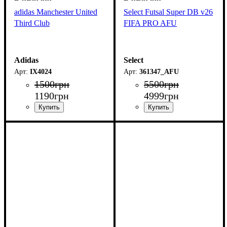
adidas Manchester United
Select Futsal Super DB v26
Third Club
FIFA PRO AFU
Adidas
Select
IX4024
361347_AFU
1500
грн
5500
грн
1190
грн
4999
грн