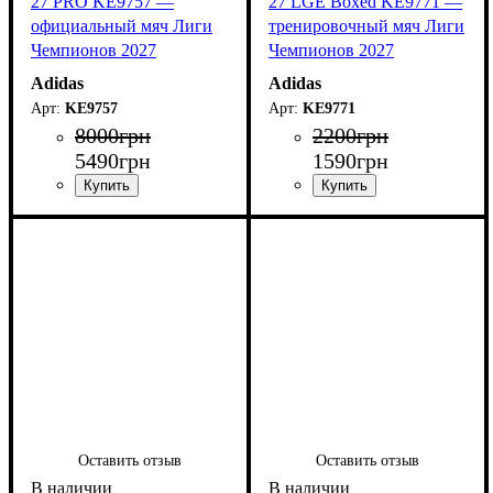
27 PRO KE9757 —
27 LGE Boxed KE9771 —
официальный мяч Лиги
тренировочный мяч Лиги
Чемпионов 2027
Чемпионов 2027
Adidas
Adidas
KE9757
KE9771
8000
грн
2200
грн
5490
грн
1590
грн
Оставить отзыв
Оставить отзыв