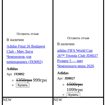
Оставить отзыв
Оставить отзыв
Adidas Final 26 Budapest
adidas FIFA World Cup
Club - Мяч Лиги
26™ Trionda Club JD8027
Чемпионов для
Розмер 5 — мяч
начинающих (JX9092)
Чемпионата мира 2026
Adidas
Adidas
JX9092
JD8027
1350
грн
999
грн
1500
грн
1099
грн
NEW
NEW