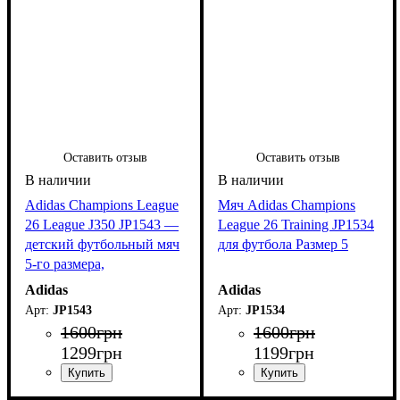
Оставить отзыв
Оставить отзыв
Adidas Champions League
Мяч Adidas Champions
26 League J350 JP1543 —
League 26 Training JP1534
детский футбольный мяч
для футбола Размер 5
5-го размера,
облегчённый до 350
Adidas
Adidas
граммов
JP1543
JP1534
1600
грн
1600
грн
1299
грн
1199
грн