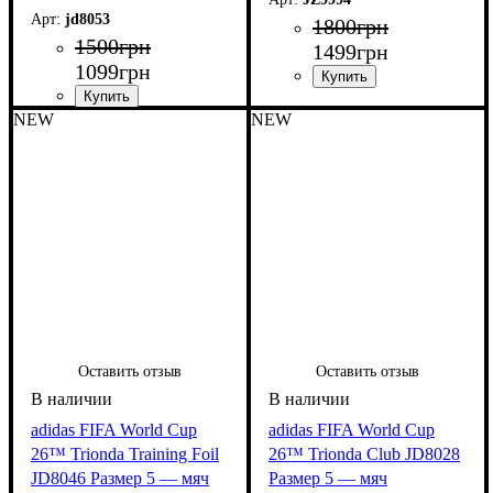
jd8053
1800
грн
1500
грн
1499
грн
1099
грн
NEW
NEW
Оставить отзыв
Оставить отзыв
adidas FIFA World Cup
adidas FIFA World Cup
26™ Trionda Training Foil
26™ Trionda Club JD8028
JD8046 Размер 5 — мяч
Размер 5 — мяч