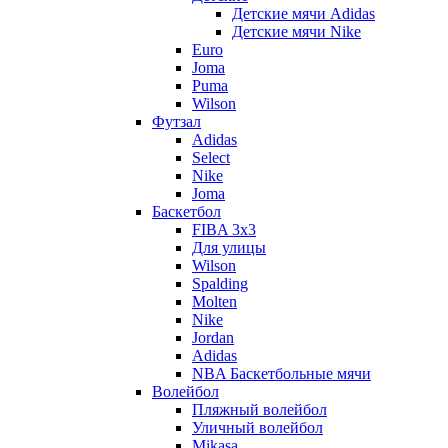
Детские мячи Adidas
Детские мячи Nike
Euro
Joma
Puma
Wilson
Футзал
Adidas
Select
Nike
Joma
Баскетбол
FIBA 3x3
Для улицы
Wilson
Spalding
Molten
Nike
Jordan
Adidas
NBA Баскетбольные мячи
Волейбол
Пляжный волейбол
Уличный волейбол
Mikasa