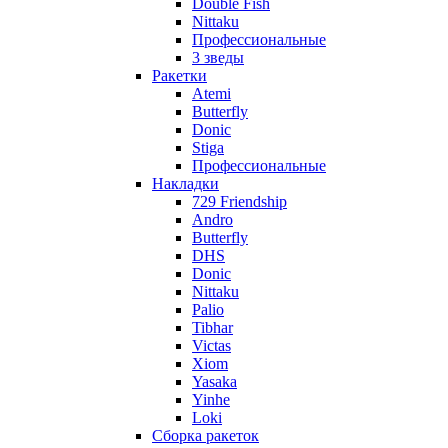
Double Fish
Nittaku
Профессиональные
3 зведы
Ракетки
Atemi
Butterfly
Donic
Stiga
Профессиональные
Накладки
729 Friendship
Andro
Butterfly
DHS
Donic
Nittaku
Palio
Tibhar
Victas
Xiom
Yasaka
Yinhe
Loki
Сборка ракеток