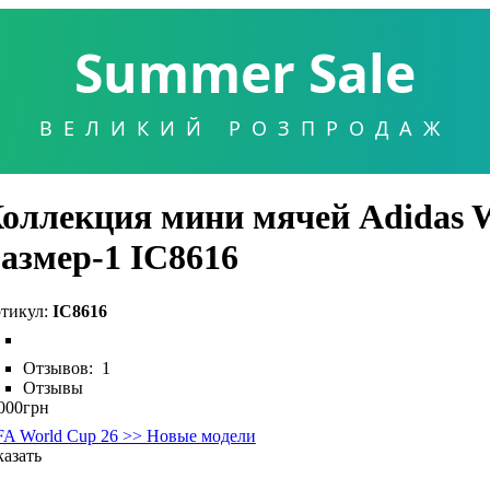
Summer Sale
ВЕЛИКИЙ РОЗПРОДАЖ
оллекция мини мячей Adidas W
азмер-1 IC8616
IC8616
Отзывов:
1
Отзывы
000
грн
FA World Cup 26 >> Новые модели
казать