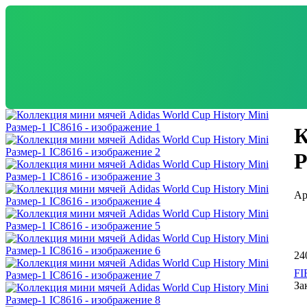
К
Р
24
FI
За