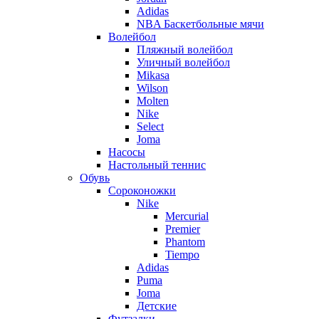
Adidas
NBA Баскетбольные мячи
Волейбол
Пляжный волейбол
Уличный волейбол
Mikasa
Wilson
Molten
Nike
Select
Joma
Насосы
Настольный теннис
Обувь
Сороконожки
Nike
Mercurial
Premier
Phantom
Tiempo
Adidas
Puma
Joma
Детские
Футзалки