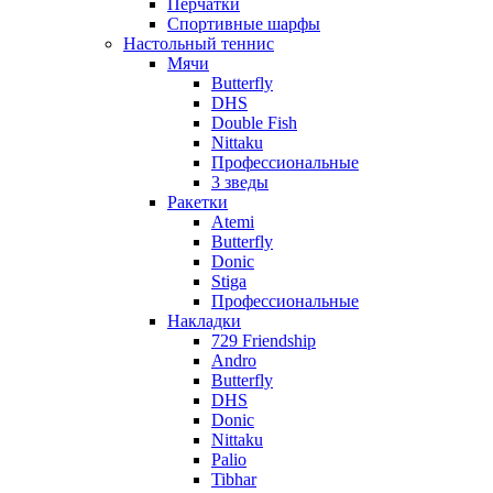
Перчатки
Спортивные шарфы
Настольный теннис
Мячи
Butterfly
DHS
Double Fish
Nittaku
Профессиональные
3 зведы
Ракетки
Atemi
Butterfly
Donic
Stiga
Профессиональные
Накладки
729 Friendship
Andro
Butterfly
DHS
Donic
Nittaku
Palio
Tibhar