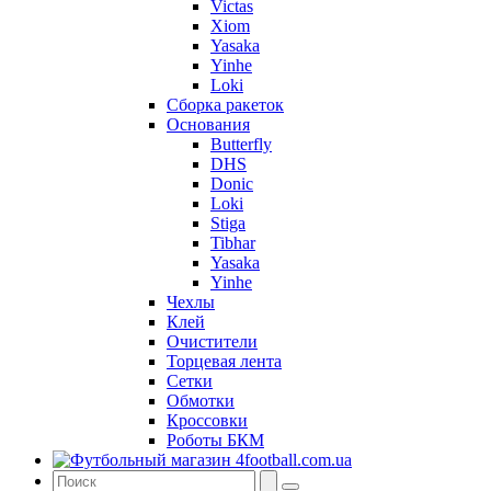
Victas
Xiom
Yasaka
Yinhe
Loki
Сборка ракеток
Основания
Butterfly
DHS
Donic
Loki
Stiga
Tibhar
Yasaka
Yinhe
Чехлы
Клей
Очистители
Торцевая лента
Сетки
Обмотки
Кроссовки
Роботы БКМ