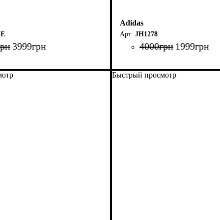
Adidas
FE
JH1278
грн
3999
грн
4000
грн
1999
грн
мотр
Быстрый просмотр