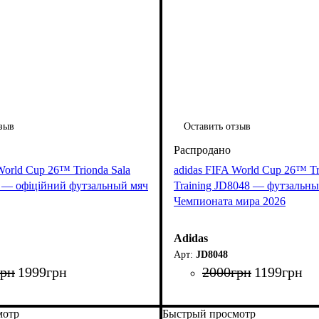
зыв
Оставить отзыв
World Cup 26™ Trionda Sala
adidas FIFA World Cup 26™ Tr
— офіційний футзальный мяч
Training JD8048 — футзальн
Чемпионата мира 2026
Adidas
JD8048
грн
1999
грн
2000
грн
1199
грн
мотр
Быстрый просмотр