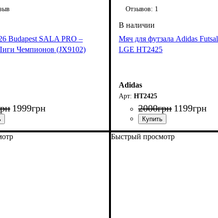
зыв
Отзывов:
1
l 26 Budapest SALA PRO –
Мяч для футзала Adidas Futsal 
Лиги Чемпионов (JX9102)
LGE HT2425
Adidas
HT2425
грн
1999
грн
2000
грн
1199
грн
мотр
Быстрый просмотр