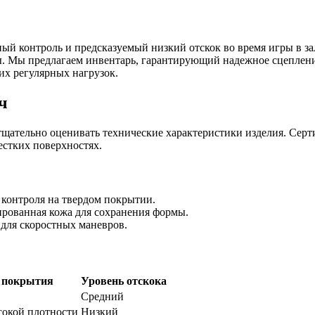
ый контроль и предсказуемый низкий отскок во время игры в з
ды. Мы предлагаем инвентарь, гарантирующий надежное сцеплени
их регулярных нагрузок.
ч
тщательно оценивать технические характеристики изделия. Сер
естких поверхностях.
 контроля на твердом покрытии.
ированная кожа для сохранения формы.
для скоростных маневров.
 покрытия
Уровень отскока
Средний
сокой плотности
Низкий