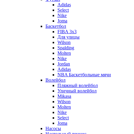
Adidas
Select
Nike
Joma
Баскетбол
FIBA 3x3
Для улицы
Wilson
Spalding
Molten
Nike
Jordan
Adidas
NBA Баскетбольные мячи
Волейбол
Пляжный волейбол
Уличный волейбол
Mikasa
Wilson
Molten
Nike
Select
Joma
Насосы
Настольный теннис