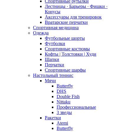
Спортивные бутылки
Лестницы · Барьеры · Фишки ·
Конусы
Аксессуары для тренировок
Вратарские перчатки
Спортивная медицина
Одежда
Футбольные шорты
Футболки
Спортивные костюмы
Кофты | Толстовки | Худи
Шапки
Перчатки
Спортивные шарфы
Настольный теннис
Мячи
Butterfly
DHS
Double Fish
Nittaku
Профессиональные
3 зведы
Ракетки
Atemi
Butterfly