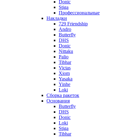
Donic
Stiga
Профессиональные
Накладки
729 Friendship
Andro
Butterfly
DHS
Donic
Nittaku
Palio
Tibhar
Victas
Xiom
Yasaka
Yinhe
Loki
Сборка ракеток
Основания
Butterfly
DHS
Donic
Loki
Stiga
Tibhar