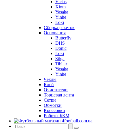
Victas
Xiom
Yasaka
Yinhe
Loki
Сборка ракеток
Основания
Butterfly
DHS
Donic
Loki
Stiga
Tibhar
Yasaka
Yinhe
Чехлы
Клей
Очистители
Торцевая лента
Сетки
Обмотки
Кроссовки
Роботы БКМ