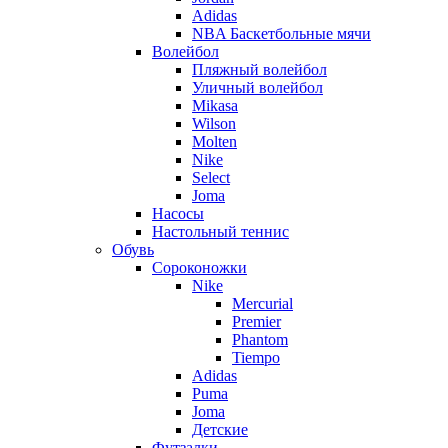
Adidas
NBA Баскетбольные мячи
Волейбол
Пляжный волейбол
Уличный волейбол
Mikasa
Wilson
Molten
Nike
Select
Joma
Насосы
Настольный теннис
Обувь
Сороконожки
Nike
Mercurial
Premier
Phantom
Tiempo
Adidas
Puma
Joma
Детские
Футзалки