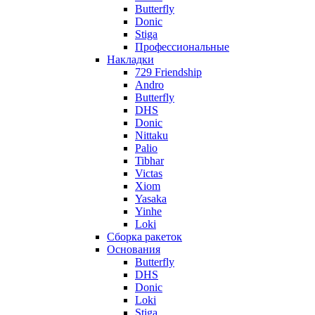
Butterfly
Donic
Stiga
Профессиональные
Накладки
729 Friendship
Andro
Butterfly
DHS
Donic
Nittaku
Palio
Tibhar
Victas
Xiom
Yasaka
Yinhe
Loki
Сборка ракеток
Основания
Butterfly
DHS
Donic
Loki
Stiga