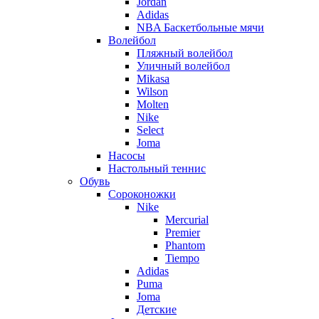
Jordan
Adidas
NBA Баскетбольные мячи
Волейбол
Пляжный волейбол
Уличный волейбол
Mikasa
Wilson
Molten
Nike
Select
Joma
Насосы
Настольный теннис
Обувь
Сороконожки
Nike
Mercurial
Premier
Phantom
Tiempo
Adidas
Puma
Joma
Детские