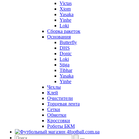
Victas
Xiom
Yasaka
Yinhe
Loki
Сборка ракеток
Основания
Butterfly
DHS
Donic
Loki
Stiga
Tibhar
Yasaka
Yinhe
Чехлы
Клей
Очистители
Торцевая лента
Сетки
Обмотки
Кроссовки
Роботы БКМ