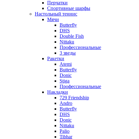
Перчатки
Спортивные шарфы
Настольный теннис
Мячи
Butterfly
DHS
Double Fish
Nittaku
Профессиональные
3 зведы
Ракетки
Atemi
Butterfly
Donic
Stiga
Профессиональные
Накладки
729 Friendship
Andro
Butterfly
DHS
Donic
Nittaku
Palio
Tibhar