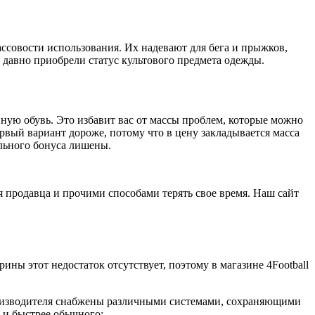
массовости использования. Их надевают для бега и прыжков,
е давно приобрели статус культового предмета одежды.
ную обувь. Это избавит вас от массы проблем, которые можно
вый вариант дороже, потому что в цену закладывается масса
льного бонуса лишены.
я продавца и прочими способами терять свое время. Наш сайт
ны этот недостаток отсутствует, поэтому в магазине 4Football
роизводителя снабжены различными системами, сохраняющими
 и быстрее обычного;