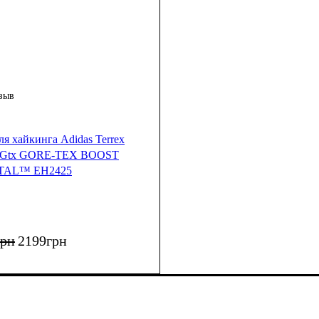
зыв
я хайкинга Adidas Terrex
Lt Gtx GORE-TEX BOOST
TAL™ EH2425
грн
2199
грн