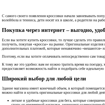
С самого своего появления кроссовки начали завоевывать попул
волейбола и тенниса, дети носят их в школе, а родители на ра
Покупка через интернет – выгодно, удо
Если вы хотите купить кроссовки, то лучше сделать это прави
получить, покупая «кроссы» на рынке. Оригинальные изделия 
дополнительных платежей, которые ненавязчиво «вешаются» на
Поэтому, если вы хотите оплачивать непосредственно сам товар
К тому же это удобно: вам не нужно тратить время на поездку
предоставляет возможность найти и подобрать себе идеальную о
Широкий выбор для любой цели
Здание магазина имеет конечный объем, в который помещается с
можно найти и купить оригинальные кроссовки для любой дея
легкие и удобные кроссовки для бега, которые соверше
стопу от чрезмерной нагрузки, защищают голеностопный 