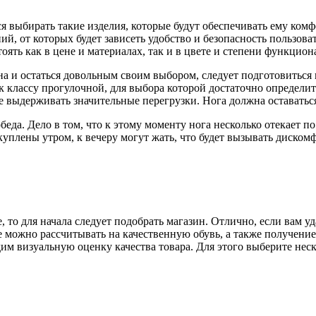
 выбирать такие изделия, которые будут обеспечивать ему комфо
ний, от которых будет зависеть удобство и безопасность пользо
оять как в цене и материалах, так и в цвете и степени функцион
а и остаться довольным своим выбором, следует подготовиться 
ся к классу прогулочной, для выбора которой достаточно опреде
 выдерживать значительные перегрузки. Нога должна оставаться
беда. Дело в том, что к этому моменту нога несколько отекает п
уплены утром, к вечеру могут жать, что будет вызывать диском
 то для начала следует подобрать магазин. Отлично, если вам 
е можно рассчитывать на качественную обувь, а также получени
м визуальную оценку качества товара. Для этого выберите нес