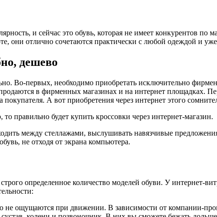
ярность, и сейчас это обувь, которая не имеет конкурентов по 
боте, они отлично сочетаются практически с любой одеждой и уж
бно, дешево
льно. Во-первых, необходимо приобретать исключительно фирмен
продаются в фирменных магазинах и на интернет площадках. Пер
 покупателя. А вот приобретения через интернет этого сомните
, то правильно будет купить кроссовки через интернет-магазин.
, ходить между стеллажами, выслушивать навязчивые предложени
бувь, не отходя от экрана компьютера.
трого определенное количество моделей обуви. У интернет-витри
тельности:
нно не ощущаются при движении. В зависимости от компании-п
сустав, колени и позвоночник. В них вы сможете бежать дольше