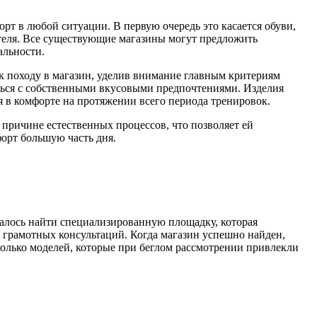
рт в любой ситуации. В первую очередь это касается обуви,
вателя. Все существующие магазины могут предложить
альности.
к походу в магазин, уделив внимание главным критериям
литься с собственными вкусовыми предпочтениями. Изделия
 в комфорте на протяжении всего периода тренировок.
о причине естественных процессов, что позволяет ей
форт большую часть дня.
удалось найти специализированную площадку, которая
е грамотных консультаций. Когда магазин успешно найден,
колько моделей, которые при беглом рассмотрении привлекли