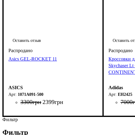
Оставить отзыв
Оставить от
Asics GEL-ROCKET 11
Кроссовки дл
Skychaser 
CONTINEN
ASICS
Adidas
1071A091-500
EH2425
3300
грн
2399
грн
7000
Фильтр
Фильтр