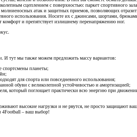
ликолепным сцеплением с поверхностью: паркет спортивного зал
я молниеносных атак и защитных приемов, позволяющих отразит
невного использования. Носите их с джинсами, шортами, брюка
рит комфорт и препятствует излишнему перенапряжению ног.
кус.
и. И тут мы также можем предложить массу вариантов:
е спортсмены планеты;
йн;
одходят для спорта или повседневного использования;
манной обуви с великолепной устойчивостью и амортизацией;
геля, который поглощает практически всю энергию при движении
рживают высокие нагрузки и не рвутся, не просто защищают ваш
 4Football – ваш выбор!