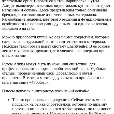
желательно ориентироваться в этой маркировке. Бутсы
Адидас вышеперечисленных видов можно купить в интернет-
магазине«4Football». Здесь представлены только оригиналы
брендов, изготовленные из качественных материалов.
Разнообразие моделей, цветового решения и функциональные
особенности не оставят равнодушными ни одного человека,
зашедшего на сайт.
Можно приобрести бутсы Adidas с hi-tec покрытием, которые
сделаны из натуральной кожи и синтетического материала.
Подошва такой обуви имеет систему Energypulse. В ее основе
лежит технология пружины, что увеличивает энергию при
отталкивании.
Бутсы Adidas могут быть из кожи или синтетики, для
профессионального спорта и любительской игры. Удобные
стельки, прорезиненный слой, добавляющий обуви
прочности. Все это и многое другое можно приобрести на
сайте магазина «4Football».
Плюсы покупок в интернет-магазине «4Football»:
Только оригинальная продукция. Сейчас очень много
подделок на рынке спорттоваров, которые по дизайну
практически не отличаются от брендовых, но при носке
вы почувствуете это. Магазин гарантирует 100%-ную