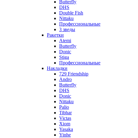
Butterfly
DHS
Double Fish
Nittaku
Профессиональные
3 зведы
Ракетки
Atemi
Butterfly
Donic
Stiga
Профессиональные
Накладки
729 Friendship
Andro
Butterfly
DHS
Donic
Nittaku
Palio
Tibhar
Victas
Xiom
Yasaka
Yinhe