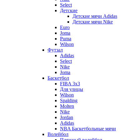
Select
Детские
Детские мячи Adidas
Детские мячи Nike
Euro
Joma
Puma
Wilson
Футзал
Adidas
Select
Nike
Joma
Баскетбол
FIBA 3x3
Для улицы
Wilson
Spalding
Molten
Nike
Jordan
Adidas
NBA Баскетбольные мячи
Волейбол
Пляжный волейбол