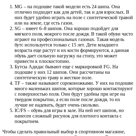
MG – на подошве такой модели есть 24 шипа. Она
отлично подходит как для детей, так и для взрослых. В
них будет удобно играть на поле с синтетической травой
или на земле, где есть газон.
SG – имеет 6–8 шипов. Она хорошо подойдет для
мягкого поля, мокрого после дождя. В такой обуви часто
играют на профессиональных газонах. Такая модель
бутс используется только с 15 лет. Дети младшего
возраста еще растут и их кости формируются, а данная
обувь дает сильную нагрузку на стопу, это может
привести к плоскостопию.
Бутсы Адидас бывают еще с маркировкой FG. На
подошве у них 12 шипов. Они рассчитаны на
синтетическую траву и жесткое поле.
TF – также называют сороконожками. У них на подошве
много маленьких шипов, которые хорошо контактируют
с поверхностью поля. Они будут удобны при игре на
твердом покрытии, а если поле после дождя, то их
лучше не надевать, будет очень скользко.
IC/FS – обувь для игры в зале. На ней нет шипов, но
нанесен сложный рисунок для плотного контакта с
покрытием.
Чтобы сделать правильный выбор в спортивном магазине,