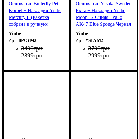
Основание Butterfly Petr
Основание Yasaka Sweden
Korbel + Накладки Yinhe
Extra + Накладки Yinhe
Mercury II (Ракетка
Moon 12 Синяя+ Palio
собрана в ручную)
AK47 Blue Sponge Черная
(Ракетка собрана в
Yinhe
Yinhe
ручную)
BPCYM2
YSEYM2
3400
грн
3700
грн
2899
грн
2999
грн