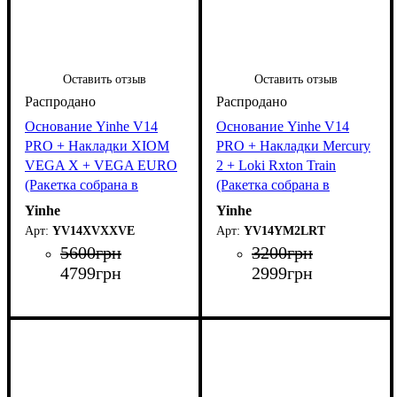
Оставить отзыв
Оставить отзыв
Основание Yinhe V14
Основание Yinhe V14
PRO + Накладки XIOM
PRO + Накладки Mercury
VEGA X + VEGA EURO
2 + Loki Rxton Train
(Ракетка собрана в
(Ракетка собрана в
ручную)
ручную)
Yinhe
Yinhe
YV14XVXXVE
YV14YM2LRT
5600
грн
3200
грн
4799
грн
2999
грн