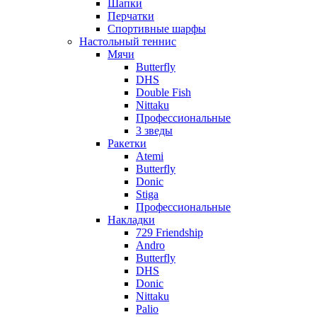
Шапки
Перчатки
Спортивные шарфы
Настольный теннис
Мячи
Butterfly
DHS
Double Fish
Nittaku
Профессиональные
3 зведы
Ракетки
Atemi
Butterfly
Donic
Stiga
Профессиональные
Накладки
729 Friendship
Andro
Butterfly
DHS
Donic
Nittaku
Palio