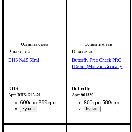
Оставить отзыв
Оставить отзыв
DHS №15 50ml
Butterfly Free Chack PRO
II 50ml (Made in Germany)
DHS
Butterfly
DHS-G15-50
901320
600
грн
399
грн
800
грн
599
грн