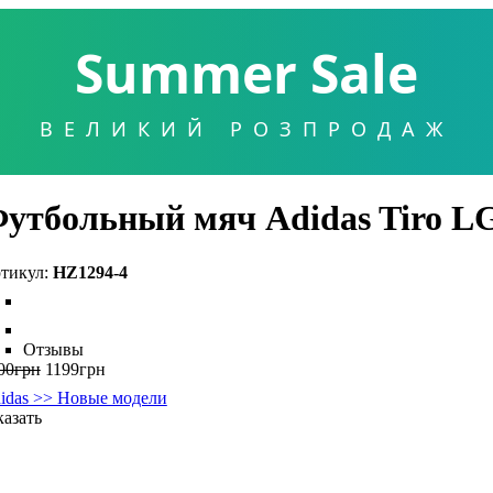
Summer Sale
ВЕЛИКИЙ РОЗПРОДАЖ
утбольный мяч Adidas Tiro L
HZ1294-4
Отзывы
00
грн
1199
грн
idas >> Новые модели
казать