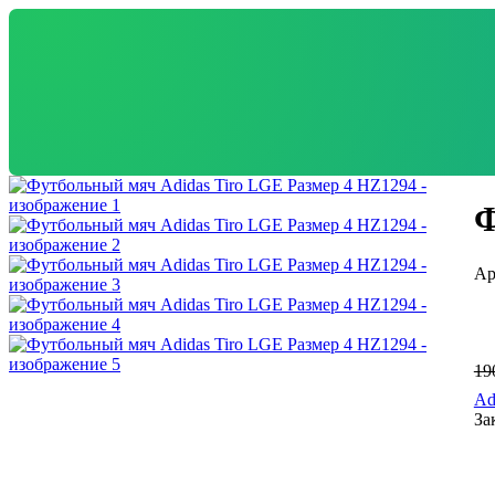
Ф
19
Ad
За