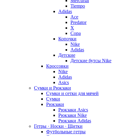
Mercurial
Tiempo
Adidas
Ace
Predator
X
Copa
Копочки
Nike
Adidas
Детские
Детские бутсы Nike
Кроссовки
Nike
Adidas
Asics
Сумки и Рюкзаки
Сумки и сетки для мячей
Сумки
Рюкзаки
Рюкзаки Asics
Рюкзаки Nike
Рюкзаки Adidas
Гетры · Носки · Щитки
Футбольные гетры