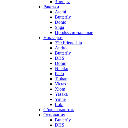
3 зведы
Ракетки
Atemi
Butterfly
Donic
Stiga
Профессиональные
Накладки
729 Friendship
Andro
Butterfly
DHS
Donic
Nittaku
Palio
Tibhar
Victas
Xiom
Yasaka
Yinhe
Loki
Сборка ракеток
Основания
Butterfly
DHS