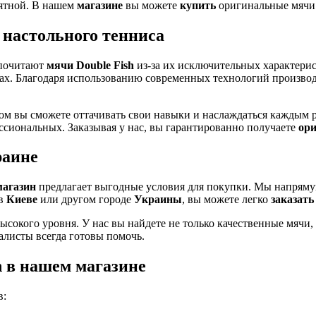
иятной. В нашем
магазине
вы можете
купить
оригинальные мяч
 настольного тенниса
дпочитают
мячи Double Fish
из-за их исключительных характери
рах. Благодаря использованию современных технологий произво
чом вы сможете оттачивать свои навыки и наслаждаться каждым
сиональных. Заказывая у нас, вы гарантированно получаете
ор
раине
магазин
предлагает выгодные условия для покупки. Мы напряму
 в
Киеве
или другом городе
Украины
, вы можете легко
заказать
сокого уровня. У нас вы найдете не только качественные мячи,
алисты всегда готовы помочь.
h в нашем магазине
в: