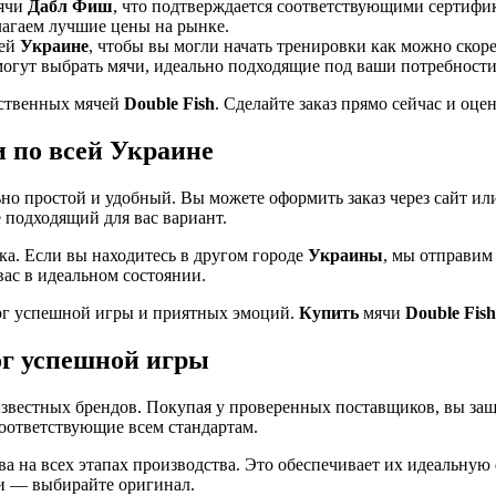
мячи
Дабл Фиш
, что подтверждается соответствующими сертифи
лагаем лучшие цены на рынке.
сей
Украине
, чтобы вы могли начать тренировки как можно скоре
огут выбрать мячи, идеально подходящие под ваши потребности
ественных мячей
Double Fish
. Сделайте заказ прямо сейчас и оц
и по всей Украине
о простой и удобный. Вы можете оформить заказ через сайт ил
 подходящий для вас вариант.
ка. Если вы находитесь в другом городе
Украины
, мы отправим
ас в идеальном состоянии.
ог успешной игры и приятных эмоций.
Купить
мячи
Double Fish
ог успешной игры
звестных брендов. Покупая у проверенных поставщиков, вы защ
соответствующие всем стандартам.
ва на всех этапах производства. Это обеспечивает их идеальную
ми — выбирайте оригинал.