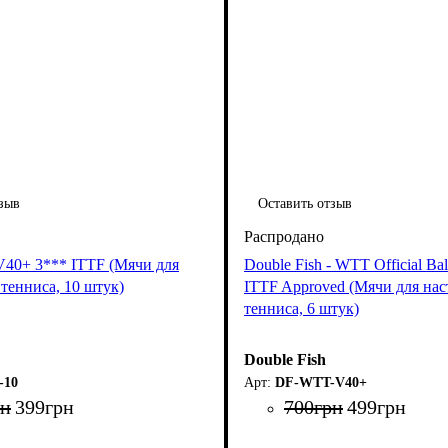
зыв
Оставить отзыв
 V40+ 3*** ITTF (Мячи для
Double Fish - WTT Official Bal
тенниса, 10 штук)
ITTF Approved (Мячи для нас
тенниса, 6 штук)
Double Fish
-10
DF-WTT-V40+
рн
399
грн
700
грн
499
грн