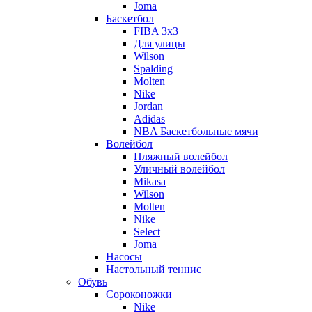
Joma
Баскетбол
FIBA 3x3
Для улицы
Wilson
Spalding
Molten
Nike
Jordan
Adidas
NBA Баскетбольные мячи
Волейбол
Пляжный волейбол
Уличный волейбол
Mikasa
Wilson
Molten
Nike
Select
Joma
Насосы
Настольный теннис
Обувь
Сороконожки
Nike