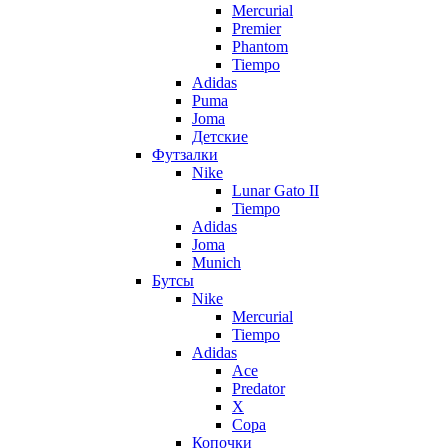
Mercurial
Premier
Phantom
Tiempo
Adidas
Puma
Joma
Детские
Футзалки
Nike
Lunar Gato II
Tiempo
Adidas
Joma
Munich
Бутсы
Nike
Mercurial
Tiempo
Adidas
Ace
Predator
X
Copa
Копочки