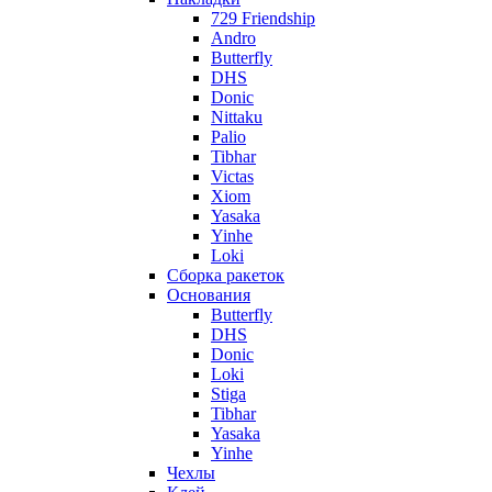
729 Friendship
Andro
Butterfly
DHS
Donic
Nittaku
Palio
Tibhar
Victas
Xiom
Yasaka
Yinhe
Loki
Сборка ракеток
Основания
Butterfly
DHS
Donic
Loki
Stiga
Tibhar
Yasaka
Yinhe
Чехлы