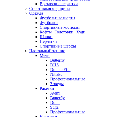
Вратарские перчатки
Спортивная медицина
Одежда
Футбольные шорты
Футболки
Спортивные костюмы
Кофты | Толстовки | Худи
Шапки
Перчатки
Спортивные шарфы
Настольный теннис
Мячи
Butterfly
DHS
Double Fish
Nittaku
Профессиональные
3 зведы
Ракетки
Atemi
Butterfly
Donic
Stiga
Профессиональные
Накладки