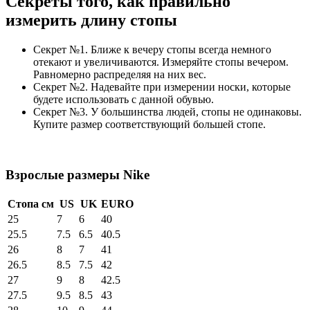
Секреты того, как правильно
измерить длину стопы
Секрет №1. Ближе к вечеру стопы всегда немного
отекают и увеличиваются. Измеряйте стопы вечером.
Равномерно распределяя на них вес.
Секрет №2. Надевайте при измерении носки, которые
будете использовать с данной обувью.
Секрет №3. У большинства людей, стопы не одинаковы.
Купите размер соответствующий большей стопе.
Взрослые размеры Nike
Стопа см
US
UK
EURO
25
7
6
40
25.5
7.5
6.5
40.5
26
8
7
41
26.5
8.5
7.5
42
27
9
8
42.5
27.5
9.5
8.5
43