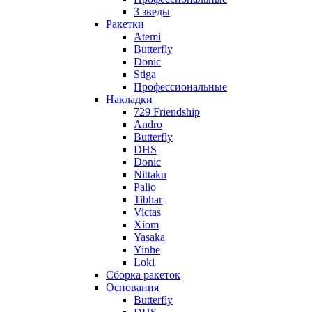
3 зведы
Ракетки
Atemi
Butterfly
Donic
Stiga
Профессиональные
Накладки
729 Friendship
Andro
Butterfly
DHS
Donic
Nittaku
Palio
Tibhar
Victas
Xiom
Yasaka
Yinhe
Loki
Сборка ракеток
Основания
Butterfly