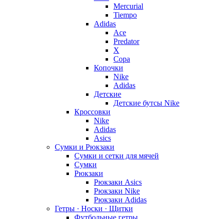
Mercurial
Tiempo
Adidas
Ace
Predator
X
Copa
Копочки
Nike
Adidas
Детские
Детские бутсы Nike
Кроссовки
Nike
Adidas
Asics
Сумки и Рюкзаки
Сумки и сетки для мячей
Сумки
Рюкзаки
Рюкзаки Asics
Рюкзаки Nike
Рюкзаки Adidas
Гетры · Носки · Щитки
Футбольные гетры