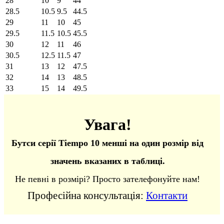
28
10
9
44
28.5
10.5
9.5
44.5
29
11
10
45
29.5
11.5
10.5
45.5
30
12
11
46
30.5
12.5
11.5
47
31
13
12
47.5
32
14
13
48.5
33
15
14
49.5
Увага!
Бутси серії Tiempo 10 менші на один розмір від
значень вказаних в таблиці.
Не певні в розмірі? Просто зателефонуйте нам!
Професійна консультація:
Контакти