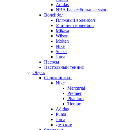
Adidas
NBA Баскетбольные мячи
Волейбол
Пляжный волейбол
Уличный волейбол
Mikasa
Wilson
Molten
Nike
Select
Joma
Насосы
Настольный теннис
Обувь
Сороконожки
Nike
Mercurial
Premier
Phantom
Tiempo
Adidas
Puma
Joma
Детские
Футзалки