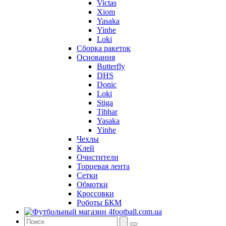
Victas
Xiom
Yasaka
Yinhe
Loki
Сборка ракеток
Основания
Butterfly
DHS
Donic
Loki
Stiga
Tibhar
Yasaka
Yinhe
Чехлы
Клей
Очистители
Торцевая лента
Сетки
Обмотки
Кроссовки
Роботы БКМ