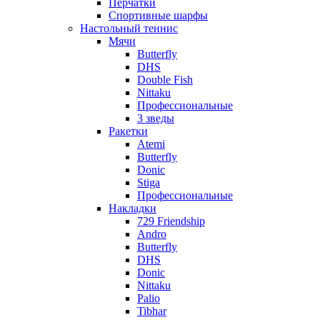
Перчатки
Спортивные шарфы
Настольный теннис
Мячи
Butterfly
DHS
Double Fish
Nittaku
Профессиональные
3 зведы
Ракетки
Atemi
Butterfly
Donic
Stiga
Профессиональные
Накладки
729 Friendship
Andro
Butterfly
DHS
Donic
Nittaku
Palio
Tibhar