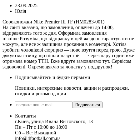
23.09.2025
Юлія
Сороконожки Nike Premier III TF (HM0283-001)
На сайті вказано, що замовлення, оплачені до 14:00,
відправляють того ж дня. Оформила замовлення
пізніше.Розуміла, що відправку в цей же день гарантувати не
можуть, але все ж залишила прохання в коментарі. Хотіла
зробити чоловікові сюрприз — нове взуття перед грою. Дуже
дякую магазину, що пішли назустріч — через пару годин вже
отримала номер ТТН. Вже вдруге замовляємо тут. Сервісом
задоволені. Окремо дякую за лопатку у подарунок!
Подписывайтесь и будьте первыми
Новинки, интересные новости, акции и распродажи,
скидки и рекомендации
Подписаться
Контакты
г.Киев, улица Ивана Выговского, 13
Пн ‒ Пт с 10:00 до 18:00
Сб ‒ Вс: Выходной
info@4football.com.ua