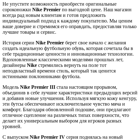
Не упустите возможность приобрести оригинальные
сороконожки
Nike Premier
по выгодной цене. Наш магазин
всегда рад новым клиентам и готов предложить
индивидуальный подход к каждому покупателю. Мы ценим
ваше доверие и стремимся его оправдать, предоставляя только
лучшие товары и сервис.
История серии
Nike Premier
берет свое начало с желания
создать идеальную футбольную обувь, которая сочетала бы в
себе традиционные ценности и инновационные технологии.
Вдохновленные классическими моделями прошлых лет,
дизайнеры
Nike
стремились вернуть на поле тот
неподвластный времени стиль, который так ценится
истинными поклонниками футбола.
Модель
Nike Premier III
стала настоящим прорывом,
объединив в себе лучшие характеристики предыдущих версий
и добавив новые улучшения. Используя мягкую кожу кенгуру,
эти бутсы обеспечивают исключительное чувство мяча и
комфорт. Благодаря обновленной подошве, они предлагают
отличное сцепление на различных типах поверхности, что
делает их универсальным выбором для игроков разных
уровней.
С выпуском
Nike Premier IV
серия поднялась на новый