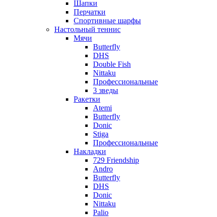
Шапки
Перчатки
Спортивные шарфы
Настольный теннис
Мячи
Butterfly
DHS
Double Fish
Nittaku
Профессиональные
3 зведы
Ракетки
Atemi
Butterfly
Donic
Stiga
Профессиональные
Накладки
729 Friendship
Andro
Butterfly
DHS
Donic
Nittaku
Palio