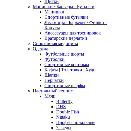
Щитки
Манишки · Барьеры · Бутылки
Манишки
Спортивные бутылки
Лестницы · Барьеры · Фишки ·
Конусы
Аксессуары для тренировок
Вратарские перчатки
Спортивная медицина
Одежда
Футбольные шорты
Футболки
Спортивные костюмы
Кофты | Толстовки | Худи
Шапки
Перчатки
Спортивные шарфы
Настольный теннис
Мячи
Butterfly
DHS
Double Fish
Nittaku
Профессиональные
3 зведы