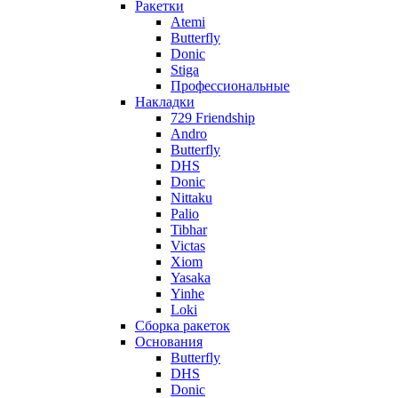
Ракетки
Atemi
Butterfly
Donic
Stiga
Профессиональные
Накладки
729 Friendship
Andro
Butterfly
DHS
Donic
Nittaku
Palio
Tibhar
Victas
Xiom
Yasaka
Yinhe
Loki
Сборка ракеток
Основания
Butterfly
DHS
Donic