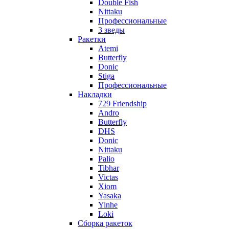
Double Fish
Nittaku
Профессиональные
3 зведы
Ракетки
Atemi
Butterfly
Donic
Stiga
Профессиональные
Накладки
729 Friendship
Andro
Butterfly
DHS
Donic
Nittaku
Palio
Tibhar
Victas
Xiom
Yasaka
Yinhe
Loki
Сборка ракеток