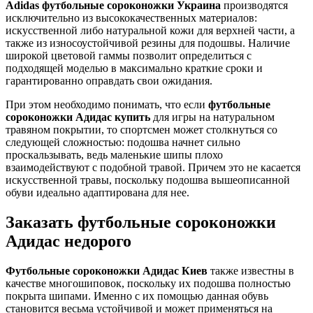
Adidas футбольные сороконожки У
краина
производятся
исключительно из высококачественных материалов:
искусственной либо натуральной кожи для верхней части, а
также из износоустойчивой резины для подошвы. Наличие
широкой цветовой гаммы позволит определиться с
подходящей моделью в максимально краткие сроки и
гарантированно оправдать свои ожидания.
При этом необходимо понимать, что если
футбольные
сороконожки Адидас купить
для игры на натуральном
травяном покрытии, то спортсмен может столкнуться со
следующей сложностью: подошва начнет сильно
проскальзывать, ведь маленькие шипы плохо
взаимодействуют с подобной травой. Причем это не касается
искусственной травы, поскольку подошва вышеописанной
обуви идеально адаптирована для нее.
Заказать футбольные сороконожки
Адидас недорого
Футбольные сороконожки Адидас Киев
также известны в
качестве многошиповок, поскольку их подошва полностью
покрыта шипами. Именно с их помощью данная обувь
становится весьма устойчивой и может применяться на