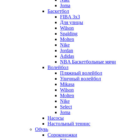
Joma
Баскетбол
FIBA 3x3
Для улицы
Wilson
Spalding
Molten
Nike
Jordan
Adidas
NBA Баскетбольные мячи
Волейбол
Пляжный волейбол
Уличный волейбол
Mikasa
Wilson
Molten
Nike
Select
Joma
Насосы
Настольный теннис
Обувь
Сороконожки