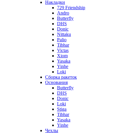
Накладки
729 Friendship
Andro
Butterfly
DHS
Donic
Nittaku
Palio
Tibhar
Victas
Xiom
Yasaka
Yinhe
Loki
Сборка ракеток
Основания
Butterfly
DHS
Donic
Loki
Stiga
Tibhar
Yasaka
Yinhe
Чехлы