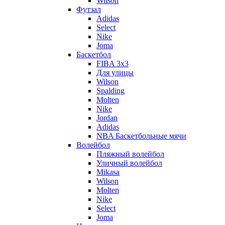
Wilson
Футзал
Adidas
Select
Nike
Joma
Баскетбол
FIBA 3x3
Для улицы
Wilson
Spalding
Molten
Nike
Jordan
Adidas
NBA Баскетбольные мячи
Волейбол
Пляжный волейбол
Уличный волейбол
Mikasa
Wilson
Molten
Nike
Select
Joma