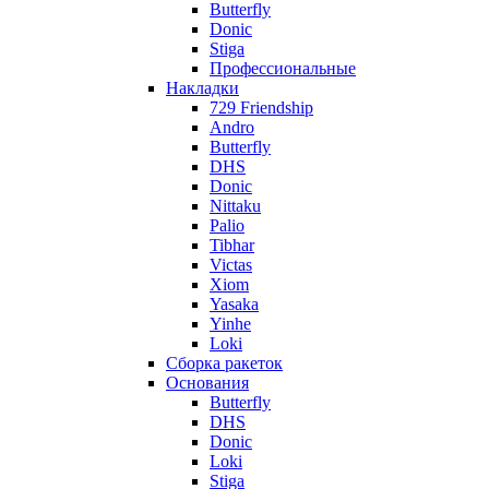
Butterfly
Donic
Stiga
Профессиональные
Накладки
729 Friendship
Andro
Butterfly
DHS
Donic
Nittaku
Palio
Tibhar
Victas
Xiom
Yasaka
Yinhe
Loki
Сборка ракеток
Основания
Butterfly
DHS
Donic
Loki
Stiga