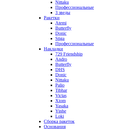
Nittaku
Профессиональные
3 зведы
Ракетки
Atemi
Butterfly
Donic
Stiga
Профессиональные
Накладки
729 Friendship
Andro
Butterfly
DHS
Donic
Nittaku
Palio
Tibhar
Victas
Xiom
Yasaka
Yinhe
Loki
Сборка ракеток
Основания