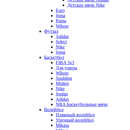
Детские мячи Nike
Euro
Joma
Puma
Wilson
Футзал
Adidas
Select
Nike
Joma
Баскетбол
FIBA 3x3
Для улицы
Wilson
Spalding
Molten
Nike
Jordan
Adidas
NBA Баскетбольные мячи
Волейбол
Пляжный волейбол
Уличный волейбол
Mikasa