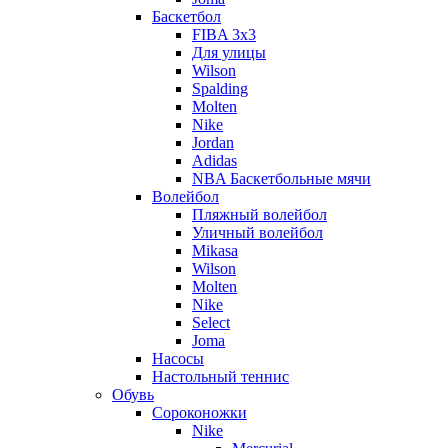
Баскетбол
FIBA 3x3
Для улицы
Wilson
Spalding
Molten
Nike
Jordan
Adidas
NBA Баскетбольные мячи
Волейбол
Пляжный волейбол
Уличный волейбол
Mikasa
Wilson
Molten
Nike
Select
Joma
Насосы
Настольный теннис
Обувь
Сороконожки
Nike