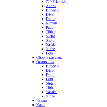
729 Friendship
Andro
Butterfly
DHS
Donic
Nittaku
Palio
Tibhar
Victas
Xiom
Yasaka
Yinhe
Loki
Сборка ракеток
Основания
Butterfly
DHS
Donic
Loki
Stiga
Tibhar
Yasaka
Yinhe
Чехлы
Клей