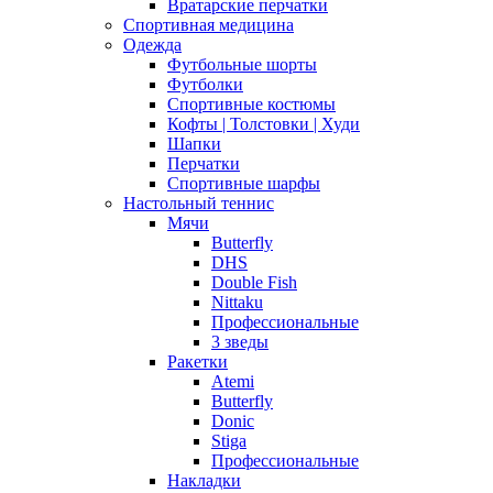
Вратарские перчатки
Спортивная медицина
Одежда
Футбольные шорты
Футболки
Спортивные костюмы
Кофты | Толстовки | Худи
Шапки
Перчатки
Спортивные шарфы
Настольный теннис
Мячи
Butterfly
DHS
Double Fish
Nittaku
Профессиональные
3 зведы
Ракетки
Atemi
Butterfly
Donic
Stiga
Профессиональные
Накладки