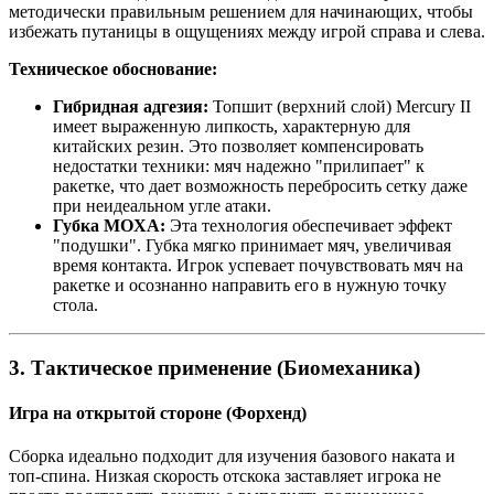
методически правильным решением для начинающих, чтобы
избежать путаницы в ощущениях между игрой справа и слева.
Техническое обоснование:
Гибридная адгезия:
Топшит (верхний слой) Mercury II
имеет выраженную липкость, характерную для
китайских резин. Это позволяет компенсировать
недостатки техники: мяч надежно "прилипает" к
ракетке, что дает возможность перебросить сетку даже
при неидеальном угле атаки.
Губка MOXA:
Эта технология обеспечивает эффект
"подушки". Губка мягко принимает мяч, увеличивая
время контакта. Игрок успевает почувствовать мяч на
ракетке и осознанно направить его в нужную точку
стола.
3. Тактическое применение (Биомеханика)
Игра на открытой стороне (Форхенд)
Сборка идеально подходит для изучения базового наката и
топ-спина. Низкая скорость отскока заставляет игрока не