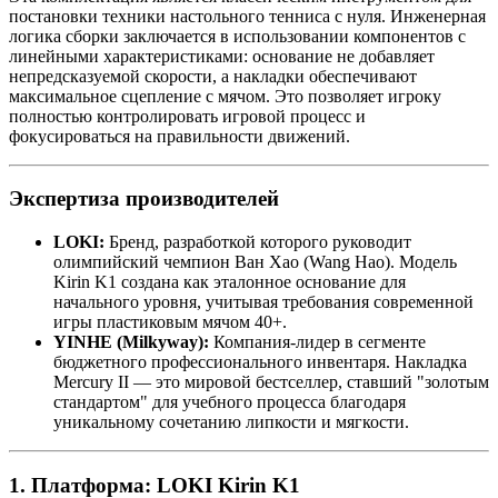
постановки техники настольного тенниса с нуля. Инженерная
логика сборки заключается в использовании компонентов с
линейными характеристиками: основание не добавляет
непредсказуемой скорости, а накладки обеспечивают
максимальное сцепление с мячом. Это позволяет игроку
полностью контролировать игровой процесс и
фокусироваться на правильности движений.
Экспертиза производителей
LOKI:
Бренд, разработкой которого руководит
олимпийский чемпион Ван Хао (Wang Hao). Модель
Kirin K1 создана как эталонное основание для
начального уровня, учитывая требования современной
игры пластиковым мячом 40+.
YINHE (Milkyway):
Компания-лидер в сегменте
бюджетного профессионального инвентаря. Накладка
Mercury II — это мировой бестселлер, ставший "золотым
стандартом" для учебного процесса благодаря
уникальному сочетанию липкости и мягкости.
1. Платформа: LOKI Kirin K1