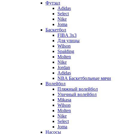
Футзал
Adidas
Select
Nike
Joma
Баскетбол
FIBA 3x3
Для улицы
Wilson
Spalding
Molten
Nike
Jordan
Adidas
NBA Баскетбольные мячи
Волейбол
Пляжный волейбол
Уличный волейбол
Mikasa
Wilson
Molten
Nike
Select
Joma
Насосы