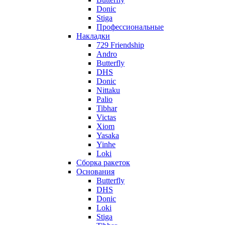
Donic
Stiga
Профессиональные
Накладки
729 Friendship
Andro
Butterfly
DHS
Donic
Nittaku
Palio
Tibhar
Victas
Xiom
Yasaka
Yinhe
Loki
Сборка ракеток
Основания
Butterfly
DHS
Donic
Loki
Stiga