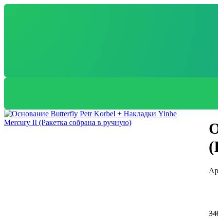
О
(
34